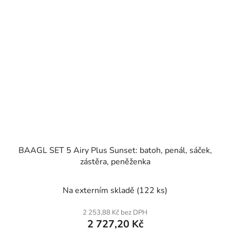
BAAGL SET 5 Airy Plus Sunset: batoh, penál, sáček,
zástěra, peněženka
Na externím skladě
(122 ks)
2 253,88 Kč bez DPH
2 727,20 Kč