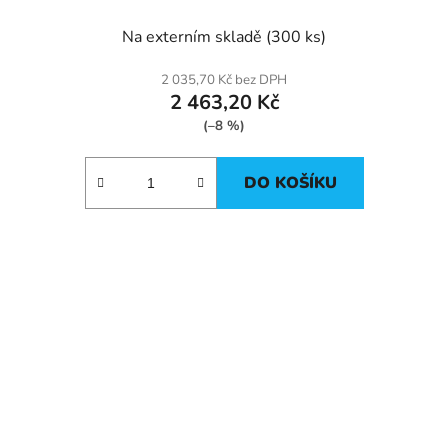
Na externím skladě
(300 ks)
2 035,70 Kč bez DPH
2 463,20 Kč
(–8 %)
DO KOŠÍKU