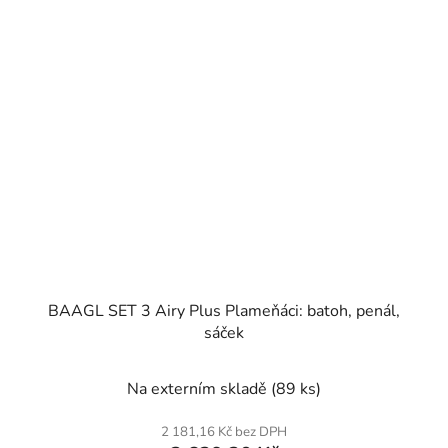
BAAGL SET 3 Airy Plus Plameňáci: batoh, penál,
sáček
Na externím skladě
(89 ks)
2 181,16 Kč bez DPH