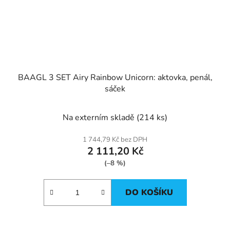
BAAGL 3 SET Airy Rainbow Unicorn: aktovka, penál,
sáček
Na externím skladě
(214 ks)
1 744,79 Kč bez DPH
2 111,20 Kč
(–8 %)
DO KOŠÍKU