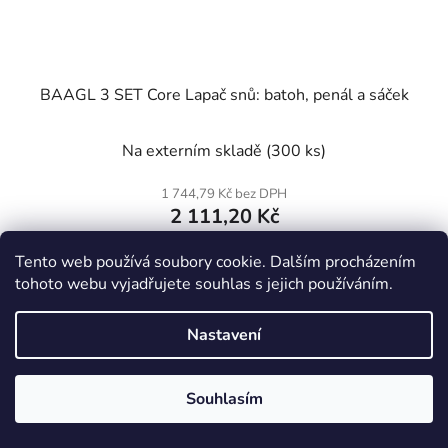
BAAGL 3 SET Core Lapač snů: batoh, penál a sáček
Na externím skladě
(300 ks)
1 744,79 Kč bez DPH
2 111,20 Kč
(–8 %)
Tento web používá soubory cookie. Dalším procházením
tohoto webu vyjadřujete souhlas s jejich používáním.
DO KOŠÍKU
Nastavení
Souhlasím