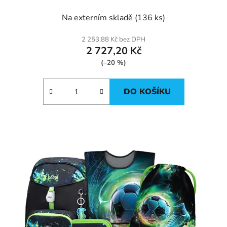
Na externím skladě
(136 ks)
2 253,88 Kč bez DPH
2 727,20 Kč
(–20 %)
DO KOŠÍKU