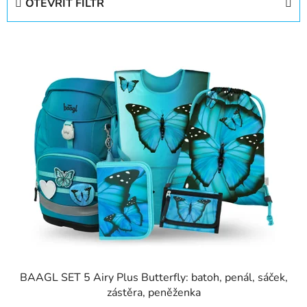
OTEVŘÍT FILTR
n
í
V
p
ý
r
p
o
i
d
s
u
p
k
r
t
o
ů
d
u
k
t
ů
BAAGL SET 5 Airy Plus Butterfly: batoh, penál, sáček,
zástěra, peněženka