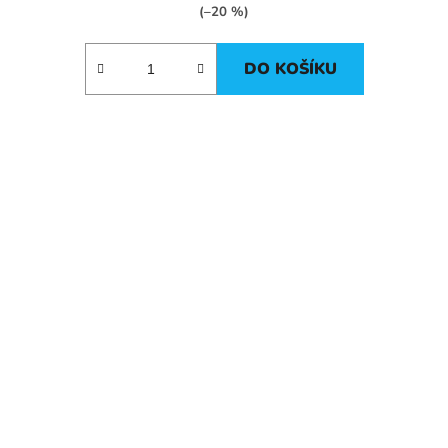
(–20 %)
DO KOŠÍKU