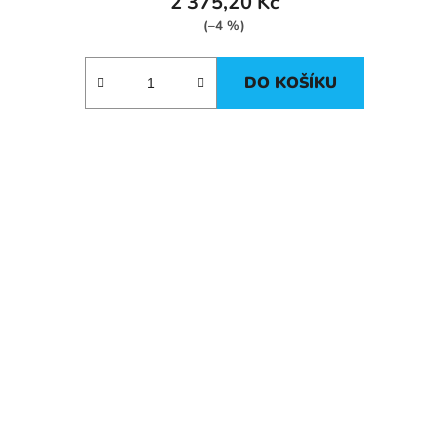
2 375,20 Kč
(–4 %)
DO KOŠÍKU