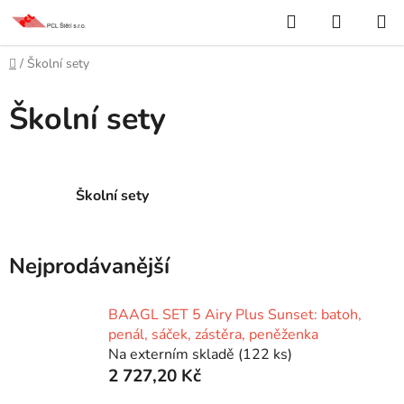
Přejít
Hledat
NÁKUP
na
KOŠÍK
obsah
Domů
/
Školní sety
Školní sety
Školní sety
Nejprodávanější
BAAGL SET 5 Airy Plus Sunset: batoh,
penál, sáček, zástěra, peněženka
Na externím skladě
(122 ks)
2 727,20 Kč