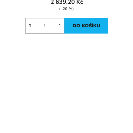
2 639,20 Kč
(–20 %)
DO KOŠÍKU