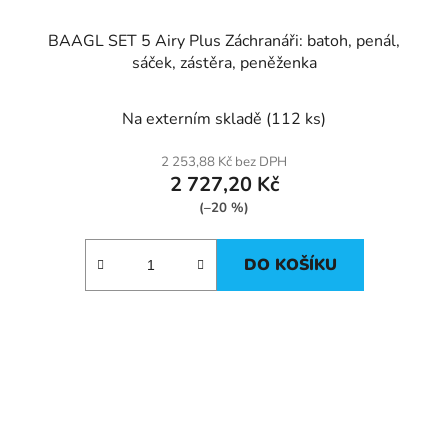
BAAGL SET 5 Airy Plus Záchranáři: batoh, penál,
sáček, zástěra, peněženka
Na externím skladě
(112 ks)
2 253,88 Kč bez DPH
2 727,20 Kč
(–20 %)
DO KOŠÍKU