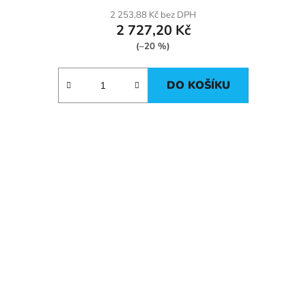
2 253,88 Kč bez DPH
2 727,20 Kč
(–20 %)
DO KOŠÍKU