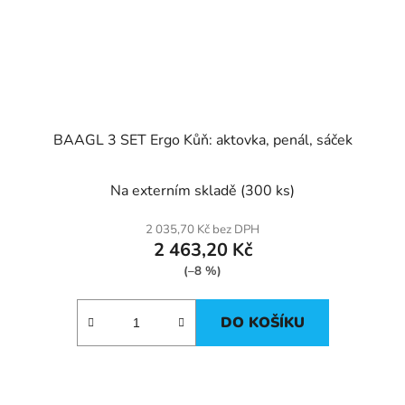
BAAGL 3 SET Ergo Kůň: aktovka, penál, sáček
Na externím skladě
(300 ks)
2 035,70 Kč bez DPH
2 463,20 Kč
(–8 %)
DO KOŠÍKU