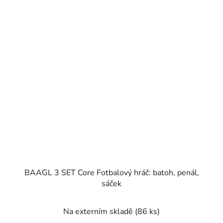
BAAGL 3 SET Core Fotbalový hráč: batoh, penál,
sáček
Na externím skladě
(86 ks)