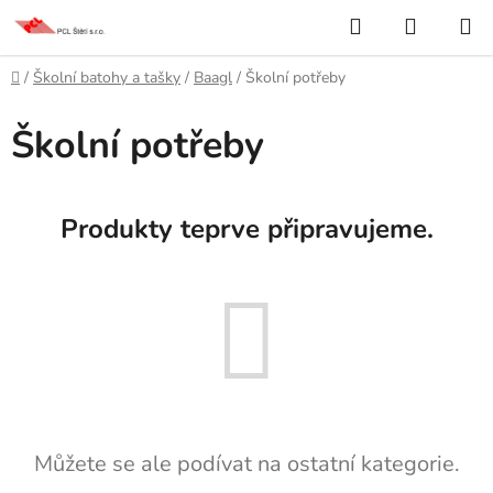
Přejít
Hledat
NÁKUP
na
KOŠÍK
obsah
Domů
/
Školní batohy a tašky
/
Baagl
/
Školní potřeby
Školní potřeby
Produkty teprve připravujeme.
Můžete se ale podívat na ostatní kategorie.