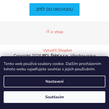
ZPĚT DO OBCHODU
Z
á
IT e-shop
p
a
t
Vytvořil Shoptet
í
Copyright 2026
PCL Štětí s.r.o.
. Všechna práva
vyhrazena.
Tento web používá soubory cookie. Dalším procházením
tohoto webu vyjadřujete souhlas s jejich používáním.
Nastavení
Souhlasím