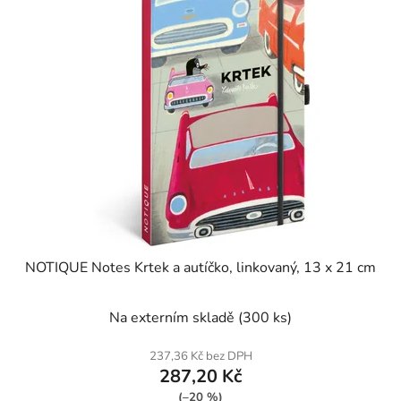
p
o
i
d
s
u
p
k
r
t
o
ů
d
u
k
t
ů
NOTIQUE Notes Krtek a autíčko, linkovaný, 13 x 21 cm
Na externím skladě
(300 ks)
237,36 Kč bez DPH
287,20 Kč
(–20 %)