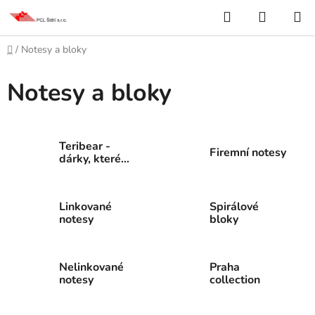
Přejít
Hledat
NÁKUP
na
KOŠÍK
obsah
Domů
/
Notesy a bloky
Notesy a bloky
Teribear -
Firemní notesy
dárky, které
pomáhají
Linkované
Spirálové
notesy
bloky
Nelinkované
Praha
notesy
collection