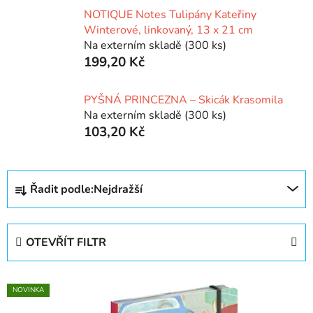
NOTIQUE Notes Tulipány Kateřiny
Winterové, linkovaný, 13 x 21 cm
Na externím skladě
(300 ks)
199,20 Kč
PYŠNÁ PRINCEZNA – Skicák Krasomila
Na externím skladě
(300 ks)
103,20 Kč
Ř
Řadit podle:
Nejdražší
a
z
e
OTEVŘÍT FILTR
n
í
V
p
NOVINKA
ý
r