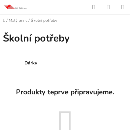
Přejít
Hledat
NÁKUP
na
KOŠÍK
obsah
Domů
/
Malý princ
/
Školní potřeby
Školní potřeby
Dárky
Produkty teprve připravujeme.