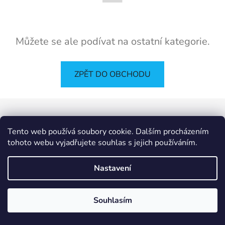
Můžete se ale podívat na ostatní kategorie.
ZPĚT DO OBCHODU
Z
á
IT e-shop
p
Tento web používá soubory cookie. Dalším procházením
a
tohoto webu vyjadřujete souhlas s jejich používáním.
t
Vytvořil Shoptet
í
Nastavení
Copyright 2026
PCL Štětí s.r.o.
. Všechna práva
vyhrazena.
Souhlasím