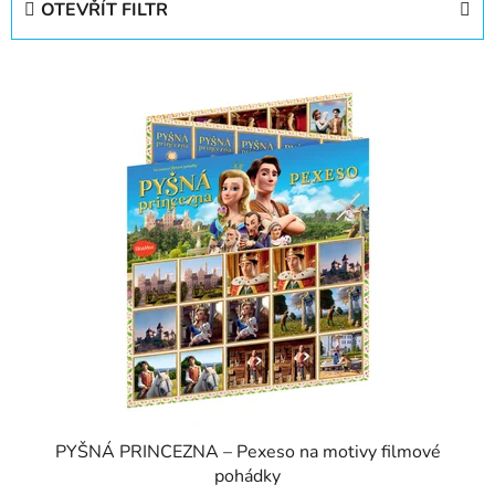
OTEVŘÍT FILTR
n
í
V
p
ý
r
p
o
i
d
s
u
p
k
r
t
o
ů
d
u
k
t
ů
PYŠNÁ PRINCEZNA – Pexeso na motivy filmové
pohádky