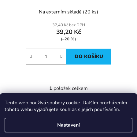
Na externím skladě
(20 ks)
32,40 Kč bez DPH
39,20 Kč
(–20 %)
DO KOŠÍKU
1
položek celkem
O
v
Tento web používá soubory cookie. Dalším procházením
l
Z
tohoto webu vyjadřujete souhlas s jejich používáním.
á
á
IT e-shop
d
p
a
Nastavení
a
c