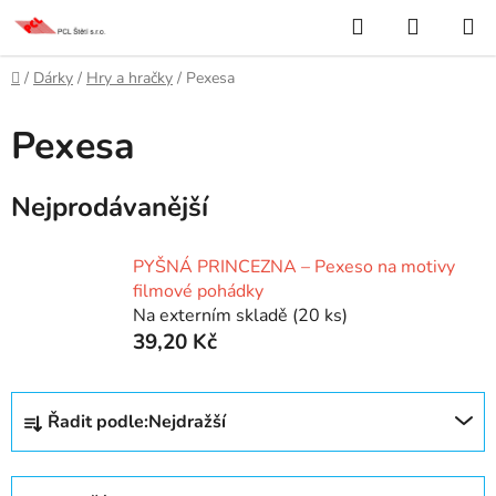
Přejít
Hledat
NÁKUP
na
KOŠÍK
obsah
Domů
/
Dárky
/
Hry a hračky
/
Pexesa
Pexesa
Nejprodávanější
PYŠNÁ PRINCEZNA – Pexeso na motivy
filmové pohádky
Na externím skladě
(20 ks)
39,20 Kč
Ř
Řadit podle:
Nejdražší
a
z
e