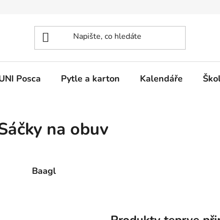
UNI Posca
Pytle a karton
Kalendáře
Ško
Sáčky na obuv
Baagl
Produkty teprve při