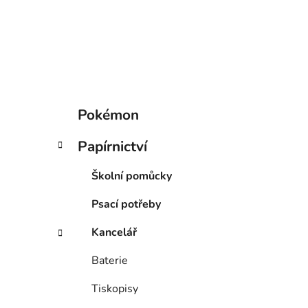
p
a
n
e
l
K
Přeskočit
Pokémon
a
kategorie
t
Papírnictví
e
g
Školní pomůcky
o
r
Psací potřeby
i
e
Kancelář
Baterie
Tiskopisy