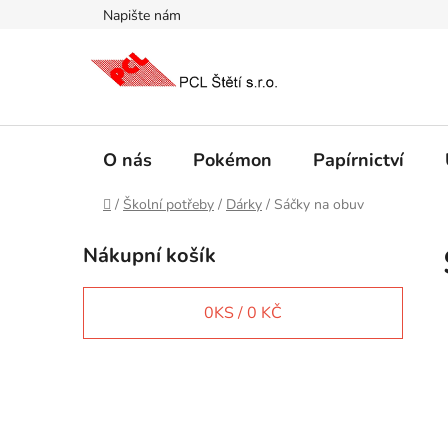
Přejít
Napište nám
na
obsah
O nás
Pokémon
Papírnictví
Domů
/
Školní potřeby
/
Dárky
/
Sáčky na obuv
P
Nákupní košík
o
s
t
0
KS /
0 KČ
r
a
n
IT e-shop
n
í