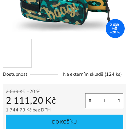
2 639
KČ
–20 %
Dostupnost
Na externím skladě
(124 ks)
2 639 Kč
–20 %
2 111,20 Kč
1 744,79 Kč bez DPH
Měrná cena:
DO KOŠÍKU