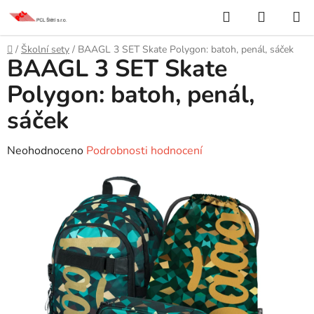
Přejít
Hledat
NÁKUP
na
KOŠÍK
obsah
Domů
/
Školní sety
/
BAAGL 3 SET Skate Polygon: batoh, penál, sáček
BAAGL 3 SET Skate
Polygon: batoh, penál,
sáček
Průměrné
Neohodnoceno
Podrobnosti hodnocení
hodnocení
produktu
je
0,0
z
5
hvězdiček.