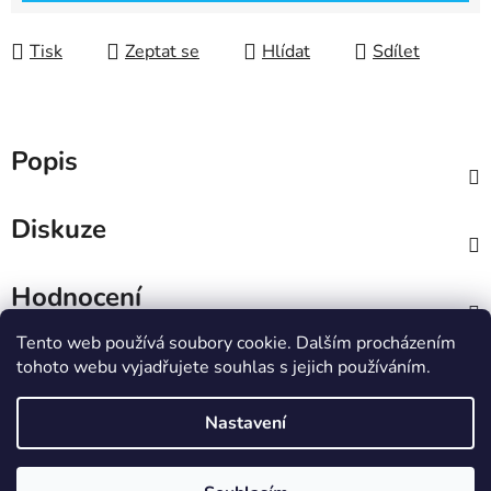
Tisk
Zeptat se
Hlídat
Sdílet
Popis
Diskuze
Hodnocení
Tento web používá soubory cookie. Dalším procházením
Z
tohoto webu vyjadřujete souhlas s jejich používáním.
á
IT e-shop
p
Nastavení
a
t
Vytvořil Shoptet