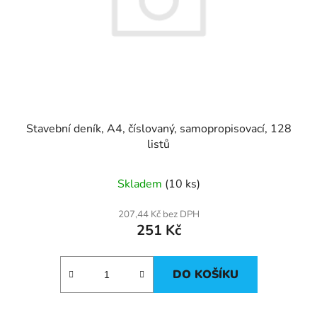
t
o
ů
d
u
k
t
ů
Stavební deník, A4, číslovaný, samopropisovací, 128
listů
Skladem
(10 ks)
207,44 Kč bez DPH
251 Kč
DO KOŠÍKU