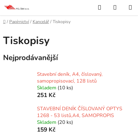
Přejít
Hledat
NÁKUP
na
KOŠÍK
obsah
Domů
/
Papírnictví
/
Kancelář
/
Tiskopisy
Tiskopisy
Nejprodávanější
Stavební deník, A4, číslovaný,
samopropisovací, 128 listů
Skladem
(10 ks)
251 Kč
STAVEBNÍ DENÍK ČÍSLOVANÝ OPTYS
1268 - 53 listů,A4, SAMOPROPIS
Skladem
(20 ks)
159 Kč