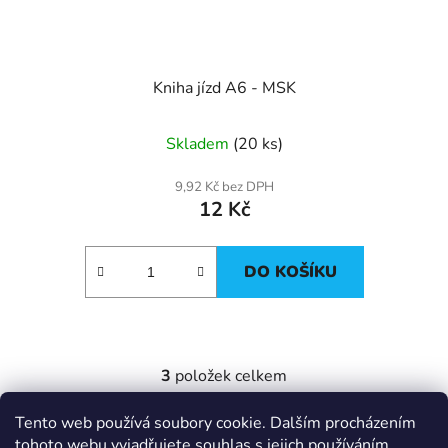
Kniha jízd A6 - MSK
Skladem
(20 ks)
9,92 Kč bez DPH
12 Kč
DO KOŠÍKU
3
položek celkem
O
v
Tento web používá soubory cookie. Dalším procházením
l
Z
tohoto webu vyjadřujete souhlas s jejich používáním.