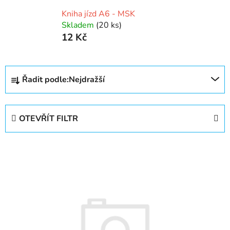
Kniha jízd A6 - MSK
Skladem
(20 ks)
12 Kč
Ř
Řadit podle:
Nejdražší
a
z
e
OTEVŘÍT FILTR
n
í
V
p
ý
r
p
o
i
d
s
u
p
k
r