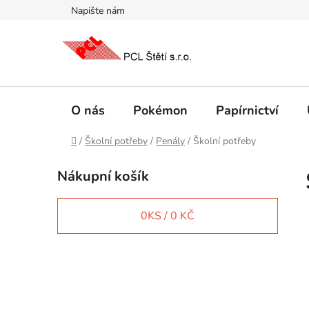
Přejít
Napište nám
na
obsah
O nás
Pokémon
Papírnictví
Domů
/
Školní potřeby
/
Penály
/
Školní potřeby
P
Nákupní košík
o
s
t
0
KS /
0 KČ
r
a
n
IT e-shop
n
í