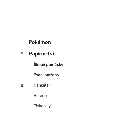
p
a
n
e
l
K
Přeskočit
Pokémon
a
kategorie
t
Papírnictví
e
g
Školní pomůcky
o
r
Psací potřeby
i
e
Kancelář
Baterie
Tiskopisy