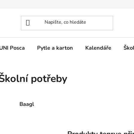
UNI Posca
Pytle a karton
Kalendáře
Ško
Školní potřeby
Baagl
Produkty teprve při