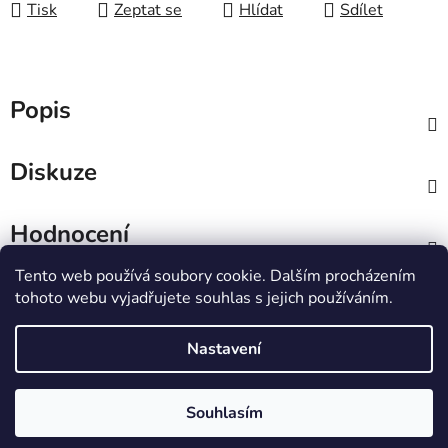
Tisk
Zeptat se
Hlídat
Sdílet
Popis
Diskuze
Hodnocení
Tento web používá soubory cookie. Dalším procházením
Z
tohoto webu vyjadřujete souhlas s jejich používáním.
á
IT e-shop
p
Nastavení
a
t
Vytvořil Shoptet
Souhlasím
í
Copyright 2026
PCL Štětí s.r.o.
. Všechna práva
vyhrazena.