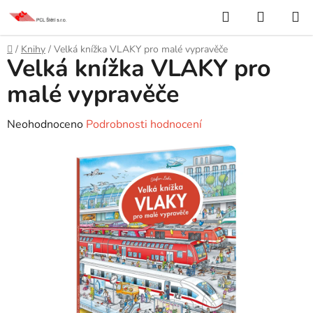
Přejít
Hledat
NÁKUP
na
KOŠÍK
obsah
Domů
/
Knihy
/
Velká knížka VLAKY pro malé vypravěče
Velká knížka VLAKY pro
malé vypravěče
Průměrné
Neohodnoceno
Podrobnosti hodnocení
hodnocení
produktu
je
0,0
z
5
hvězdiček.