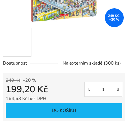
249 KČ
–20 %
Dostupnost
Na externím skladě
(300 ks)
249 Kč
–20 %
199,20 Kč
164,63 Kč bez DPH
Měrná cena:
DO KOŠÍKU