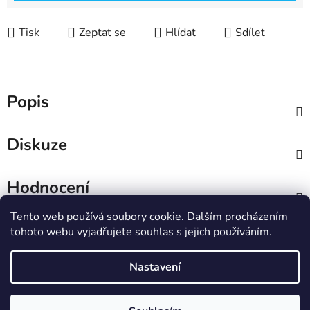
Tisk
Zeptat se
Hlídat
Sdílet
Popis
Diskuze
Hodnocení
Tento web používá soubory cookie. Dalším procházením
Z
tohoto webu vyjadřujete souhlas s jejich používáním.
á
IT e-shop
p
Nastavení
a
t
Vytvořil Shoptet