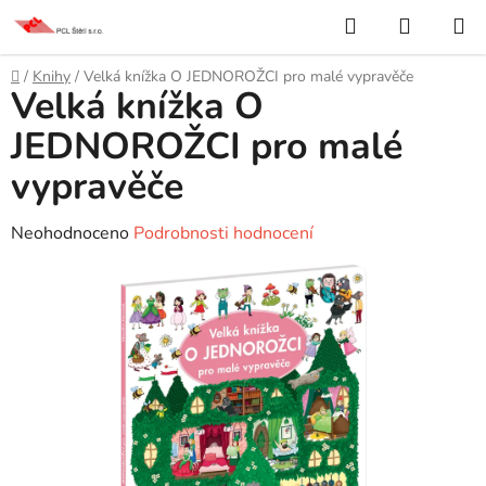
Přejít
Hledat
NÁKUP
na
KOŠÍK
obsah
Domů
/
Knihy
/
Velká knížka O JEDNOROŽCI pro malé vypravěče
Velká knížka O
JEDNOROŽCI pro malé
vypravěče
Průměrné
Neohodnoceno
Podrobnosti hodnocení
hodnocení
produktu
je
0,0
z
5
hvězdiček.