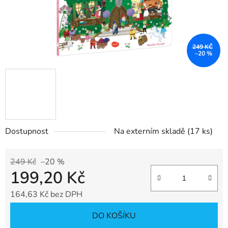
249 KČ
–20 %
Dostupnost
Na externím skladě
(17 ks)
249 Kč
–20 %
199,20 Kč
164,63 Kč bez DPH
Měrná cena:
DO KOŠÍKU