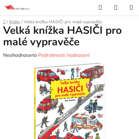
Přejít
Hledat
NÁKUP
na
KOŠÍK
obsah
Domů
/
Knihy
/
Velká knížka HASIČI pro malé vypravěče
Velká knížka HASIČI pro
malé vypravěče
Průměrné
Neohodnoceno
Podrobnosti hodnocení
hodnocení
produktu
je
0,0
z
5
hvězdiček.