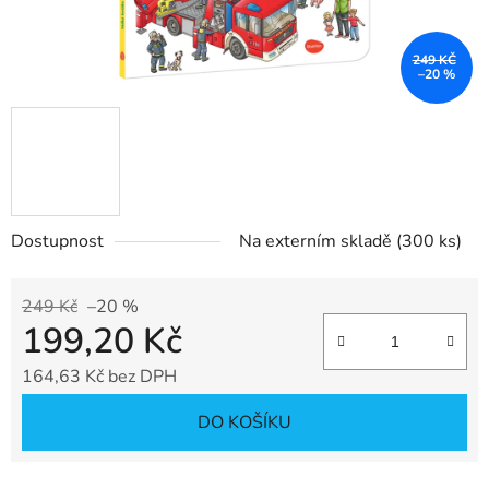
249 KČ
–20 %
Dostupnost
Na externím skladě
(300 ks)
249 Kč
–20 %
199,20 Kč
164,63 Kč bez DPH
Měrná cena:
DO KOŠÍKU