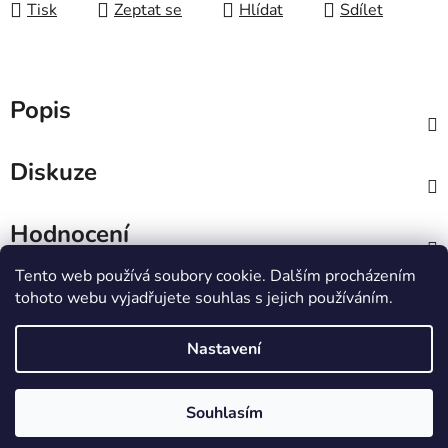
Tisk
Zeptat se
Hlídat
Sdílet
Popis
Diskuze
Hodnocení
Tento web používá soubory cookie. Dalším procházením
Z
tohoto webu vyjadřujete souhlas s jejich používáním.
á
IT e-shop
p
Nastavení
a
t
Vytvořil Shoptet
Souhlasím
í
Copyright 2026
PCL Štětí s.r.o.
. Všechna práva
vyhrazena.