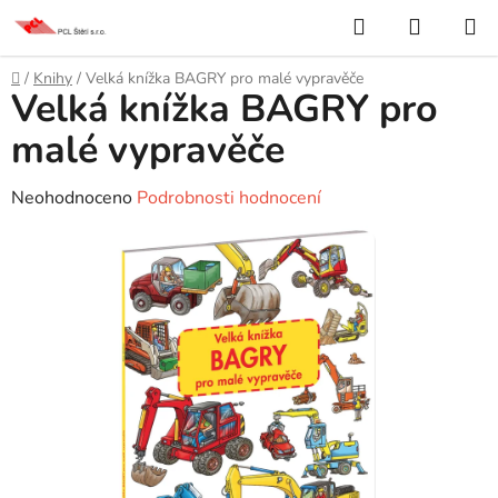
Přejít
Hledat
NÁKUP
na
KOŠÍK
obsah
Domů
/
Knihy
/
Velká knížka BAGRY pro malé vypravěče
Velká knížka BAGRY pro
malé vypravěče
Průměrné
Neohodnoceno
Podrobnosti hodnocení
hodnocení
produktu
je
0,0
z
5
hvězdiček.