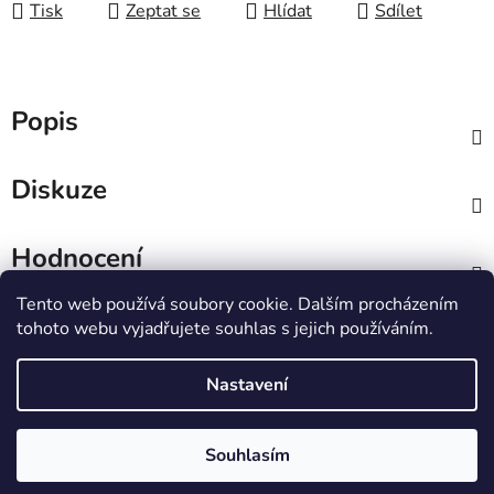
Tisk
Zeptat se
Hlídat
Sdílet
Popis
Diskuze
Hodnocení
Tento web používá soubory cookie. Dalším procházením
Z
tohoto webu vyjadřujete souhlas s jejich používáním.
á
IT e-shop
p
Nastavení
a
t
Vytvořil Shoptet
Souhlasím
í
Copyright 2026
PCL Štětí s.r.o.
. Všechna práva
vyhrazena.