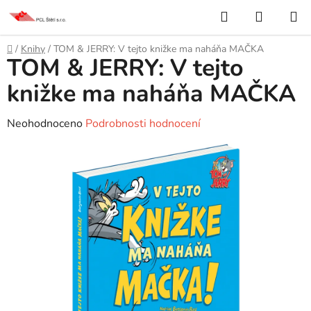
Přejít
Hledat
NÁKUP
na
KOŠÍK
obsah
Domů
/
Knihy
/
TOM & JERRY: V tejto knižke ma naháňa MAČKA
TOM & JERRY: V tejto
knižke ma naháňa MAČKA
Průměrné
Neohodnoceno
Podrobnosti hodnocení
hodnocení
produktu
je
0,0
z
5
hvězdiček.