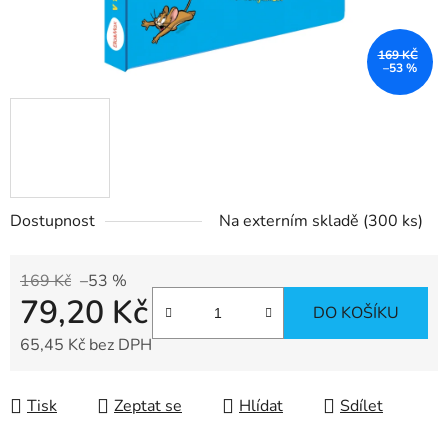
169 KČ
–53 %
Dostupnost
Na externím skladě
(300 ks)
169 Kč
–53 %
79,20 Kč
DO KOŠÍKU
65,45 Kč bez DPH
Měrná cena:
Tisk
Zeptat se
Hlídat
Sdílet