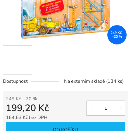
249 KČ
–20 %
Dostupnost
Na externím skladě
(134 ks)
249 Kč
–20 %
199,20 Kč
164,63 Kč bez DPH
Měrná cena:
DO KOŠÍKU