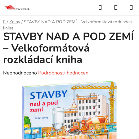
Přejít
Hledat
NÁKUP
na
KOŠÍK
obsah
Domů
/
Knihy
/
STAVBY NAD A POD ZEMÍ – Velkoformátová rozkládací
kniha
STAVBY NAD A POD ZEMÍ
– Velkoformátová
rozkládací kniha
Průměrné
Neohodnoceno
Podrobnosti hodnocení
hodnocení
produktu
je
0,0
z
5
hvězdiček.