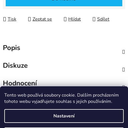
Tisk
Zeptat se
Hlídat
Sdílet
Popis
Diskuze
Hodnocení
Tento web používá soubory cookie. Dalším procházením
Z
tohoto webu vyjadřujete souhlas s jejich používáním.
á
IT e-shop
p
Nastavení
a