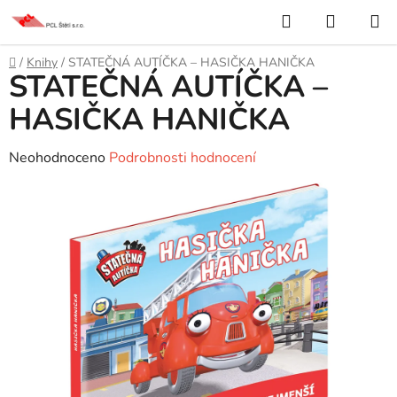
Přejít
Hledat
NÁKUP
na
KOŠÍK
obsah
Domů
/
Knihy
/
STATEČNÁ AUTÍČKA – HASIČKA HANIČKA
STATEČNÁ AUTÍČKA –
HASIČKA HANIČKA
Průměrné
Neohodnoceno
Podrobnosti hodnocení
hodnocení
produktu
je
0,0
z
5
hvězdiček.