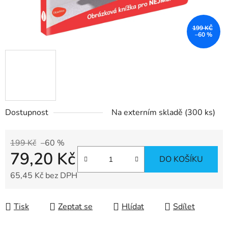
199 KČ
–60 %
Dostupnost
Na externím skladě
(300 ks)
199 Kč
–60 %
79,20 Kč
DO KOŠÍKU
65,45 Kč bez DPH
Měrná cena:
Tisk
Zeptat se
Hlídat
Sdílet