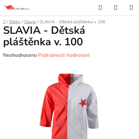
Přejít
Hledat
NÁKUP
na
KOŠÍK
obsah
Domů
/
Dárky
/
Slavia
/
SLAVIA - Dětská pláštěnka v. 100
SLAVIA - Dětská
pláštěnka v. 100
Průměrné
Neohodnoceno
Podrobnosti hodnocení
hodnocení
produktu
je
0,0
z
5
hvězdiček.