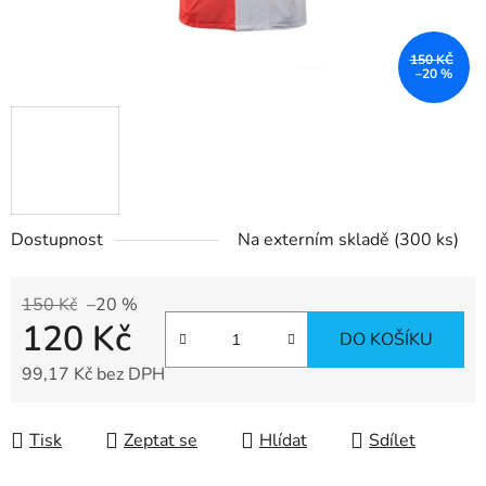
150 KČ
–20 %
Dostupnost
Na externím skladě
(300 ks)
150 Kč
–20 %
120 Kč
DO KOŠÍKU
99,17 Kč bez DPH
Měrná cena:
Tisk
Zeptat se
Hlídat
Sdílet