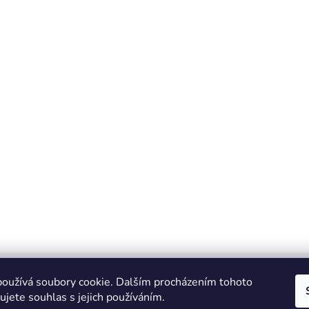
oužívá soubory cookie. Dalším procházením tohoto
jete souhlas s jejich používáním.
IT e-shop