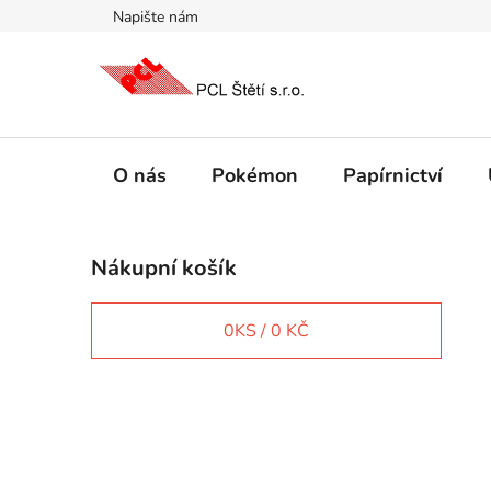
Přejít
Napište nám
na
obsah
O nás
Pokémon
Papírnictví
P
Nákupní košík
o
s
t
0
KS /
0 KČ
r
a
n
IT e-shop
n
í