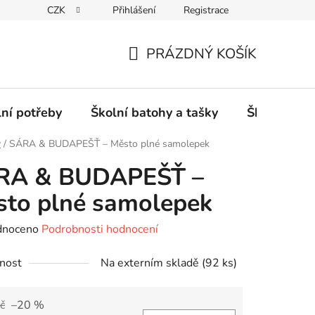
CZK
Přihlášení
Registrace
PRÁZDNÝ KOŠÍK
NÁKUPNÍ
KOŠÍK
lní potřeby
Školní batohy a tašky
Školní sety
y
/
SÁRA & BUDAPEŠŤ – Město plné samolepek
RA & BUDAPEŠŤ –
to plné samolepek
né
dnoceno
Podrobnosti hodnocení
ení
nost
Na externím skladě
(92 ks)
tu
č
–20 %