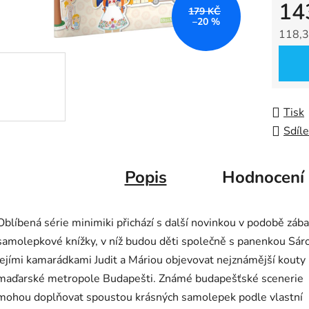
14
z
179 KČ
–20 %
5
118,3
hvězdič
Měrná
Tisk
Sdíle
Popis
Hodnocení
Oblíbená série minimiki přichází s další novinkou v podobě záb
samolepkové knížky, v níž budou děti společně s panenkou Sár
jejími kamarádkami Judit a Máriou objevovat nejznámější kouty
maďarské metropole Budapešti. Známé budapešťské scenerie
mohou doplňovat spoustou krásných samolepek podle vlastní