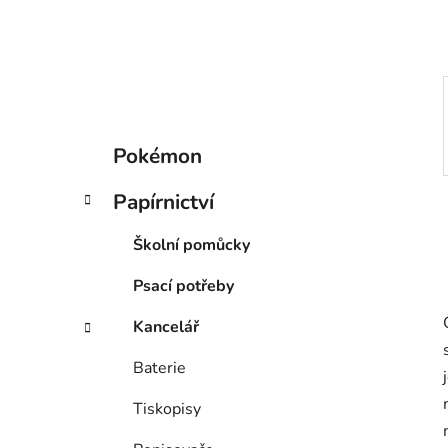
p
a
n
e
l
K
Přeskočit
Pokémon
a
kategorie
t
Papírnictví
e
g
Školní pomůcky
o
r
Psací potřeby
i
e
Kancelář
Baterie
Tiskopisy