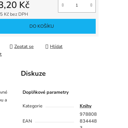
3,20 Kč
5 Kč bez DPH
ek.
 cena:
DO KOŠÍKU
Zeptat se
Hlídat
t
Diskuze
avné
Doplňkové parametry
ou a
Kategorie
Knihy
978808
EAN
834448