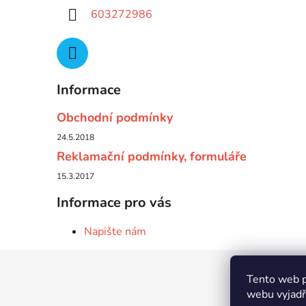
603272986
Informace
Obchodní podmínky
24.5.2018
Reklamační podmínky, formuláře
15.3.2017
Informace pro vás
Napište nám
Z
Tento web p
á
webu vyjadřu