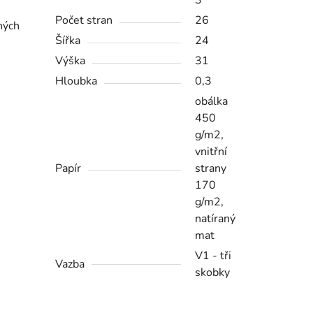
3
Počet stran
26
ných
Šířka
24
Výška
31
Hloubka
0,3
obálka
450
g/m2,
vnitřní
Papír
strany
170
g/m2,
natíraný
mat
V1 - tři
Vazba
skobky