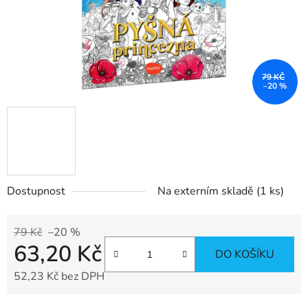
79 KČ
–20 %
Dostupnost
Na externím skladě
(1 ks)
79 Kč
–20 %
63,20 Kč
DO KOŠÍKU
52,23 Kč bez DPH
Měrná cena: