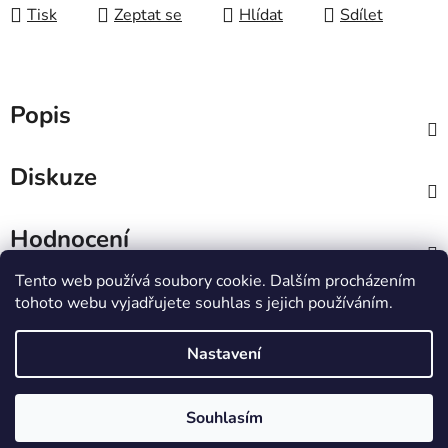
Tisk
Zeptat se
Hlídat
Sdílet
Popis
Diskuze
Hodnocení
Tento web používá soubory cookie. Dalším procházením
Z
tohoto webu vyjadřujete souhlas s jejich používáním.
á
IT e-shop
p
Nastavení
a
t
Vytvořil Shoptet
Souhlasím
í
Copyright 2026
PCL Štětí s.r.o.
. Všechna práva
vyhrazena.