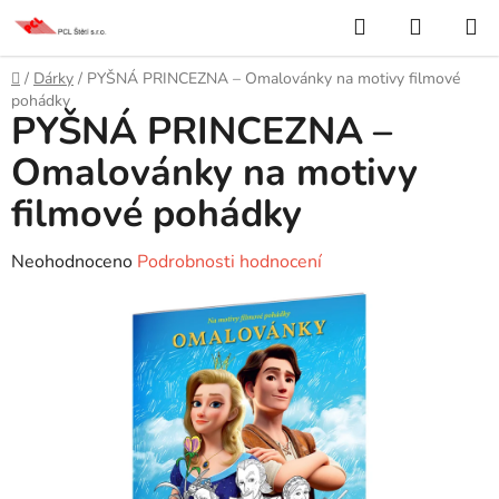
Přejít
Hledat
NÁKUP
na
KOŠÍK
obsah
Domů
/
Dárky
/
PYŠNÁ PRINCEZNA – Omalovánky na motivy filmové
pohádky
PYŠNÁ PRINCEZNA –
Omalovánky na motivy
filmové pohádky
Průměrné
Neohodnoceno
Podrobnosti hodnocení
hodnocení
produktu
je
0,0
z
5
hvězdiček.