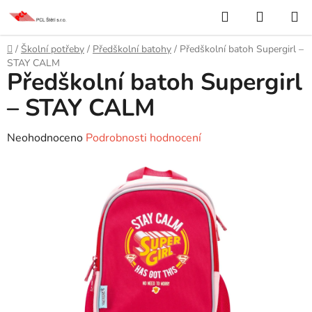
Přejít
Hledat
NÁKUP
na
KOŠÍK
obsah
Domů
/
Školní potřeby
/
Předškolní batohy
/
Předškolní batoh Supergirl –
STAY CALM
Předškolní batoh Supergirl
– STAY CALM
Průměrné
Neohodnoceno
Podrobnosti hodnocení
hodnocení
produktu
je
0,0
z
5
hvězdiček.