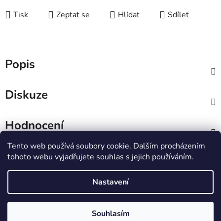
Tisk
Zeptat se
Hlídat
Sdílet
Popis
Diskuze
Hodnocení
Tento web používá soubory cookie. Dalším procházením
Z
tohoto webu vyjadřujete souhlas s jejich používáním.
á
IT e-shop
p
Nastavení
a
t
Vytvořil Shoptet
Souhlasím
í
Copyright 2026
PCL Štětí s.r.o.
. Všechna práva