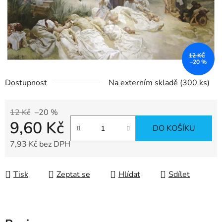
12 KČ
–20 %
Dostupnost
Na externím skladě
(300 ks)
12 Kč
–20 %
9,60 Kč
DO KOŠÍKU
7,93 Kč bez DPH
Měrná cena:
Tisk
Zeptat se
Hlídat
Sdílet