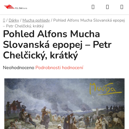
Přejít
Hledat
NÁKUP
na
KOŠÍK
obsah
Domů
/
Dárky
/
Mucha pohledy
/
Pohled Alfons Mucha Slovanská epopej
– Petr Chelčický, krátký
Pohled Alfons Mucha
Slovanská epopej – Petr
Chelčický, krátký
Průměrné
Neohodnoceno
Podrobnosti hodnocení
hodnocení
produktu
je
0,0
z
5
hvězdiček.