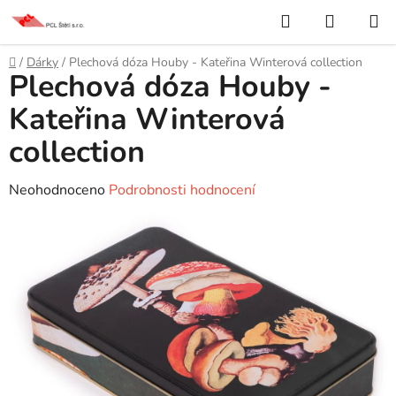
Přejít
Hledat
NÁKUP
na
KOŠÍK
obsah
Domů
/
Dárky
/
Plechová dóza Houby - Kateřina Winterová collection
Plechová dóza Houby -
Kateřina Winterová
collection
Průměrné
Neohodnoceno
Podrobnosti hodnocení
hodnocení
produktu
je
0,0
z
5
hvězdiček.