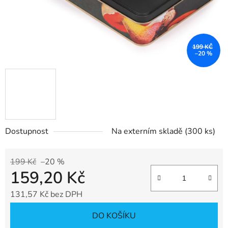
199 KČ
–20 %
Dostupnost
Na externím skladě
(300 ks)
199 Kč
–20 %
159,20 Kč
131,57 Kč bez DPH
Měrná cena:
DO KOŠÍKU