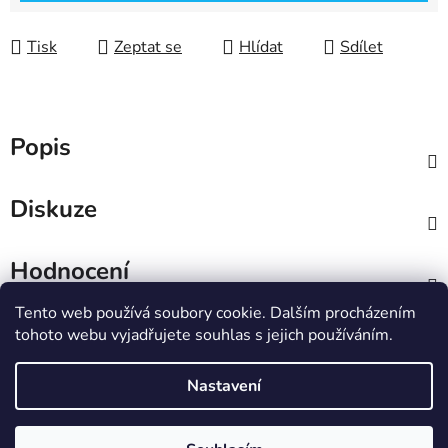
Tisk
Zeptat se
Hlídat
Sdílet
Popis
Diskuze
Hodnocení
Tento web používá soubory cookie. Dalším procházením
Z
tohoto webu vyjadřujete souhlas s jejich používáním.
á
IT e-shop
p
Nastavení
a
t
Vytvořil Shoptet