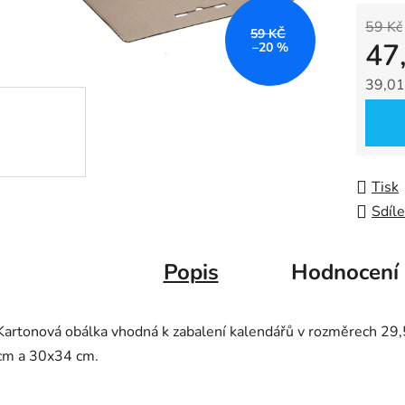
0,0
59 Kč
z
59 KČ
47
–20 %
5
hvězdič
39,01
Měrná
Tisk
Sdíle
Popis
Hodnocení
Kartonová obálka vhodná k zabalení kalendářů v rozměrech 29
cm a 30x34 cm.