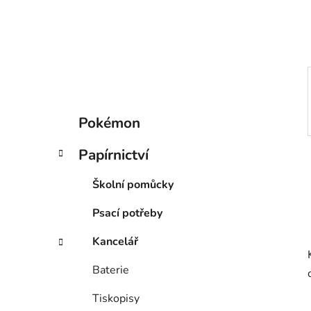
í
p
a
n
e
l
K
Přeskočit
Pokémon
a
kategorie
t
Papírnictví
e
g
Školní pomůcky
o
r
Psací potřeby
i
e
Kancelář
Baterie
Tiskopisy