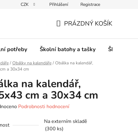
CZK
Přihlášení
Registrace
PRÁZDNÝ KOŠÍK
NÁKUPNÍ
KOŠÍK
lní potřeby
Školní batohy a tašky
Školní sety
ndáře
/
Obálky na kalendáře
/
Obálka na kalendář,
 cm a 30x34 cm
lka na kalendář,
5x43 cm a 30x34 cm
né
dnoceno
Podrobnosti hodnocení
ení
Na externím skladě
tu
nost
(300 ks)