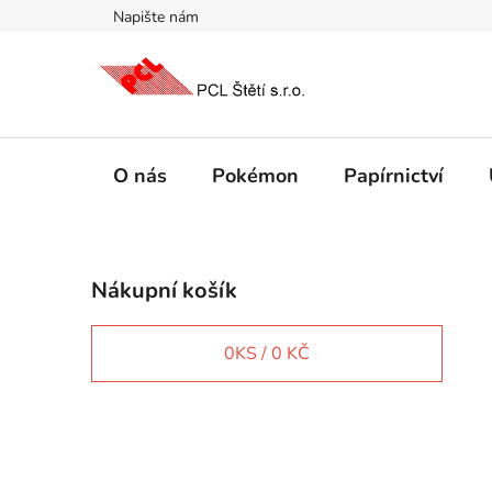
Přejít
Napište nám
na
obsah
O nás
Pokémon
Papírnictví
P
Nákupní košík
o
s
t
0
KS /
0 KČ
r
a
n
IT e-shop
n