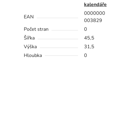
kalendáře
0000000
EAN
003829
Počet stran
0
Šířka
45,5
Výška
31,5
Hloubka
0