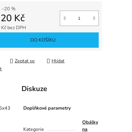
–20 %
,20 Kč
ek.
 Kč bez DPH
 cena:
DO KOŠÍKU
Zeptat se
Hlídat
t
Diskuze
,5x43
Doplňkové parametry
Obálky
Kategorie
na