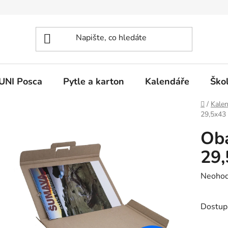
UNI Posca
Pytle a karton
Kalendáře
Ško
Domů
/
Kale
29,5x43
Obá
29,
Průměr
Neoho
hodnoc
produk
Dostup
je