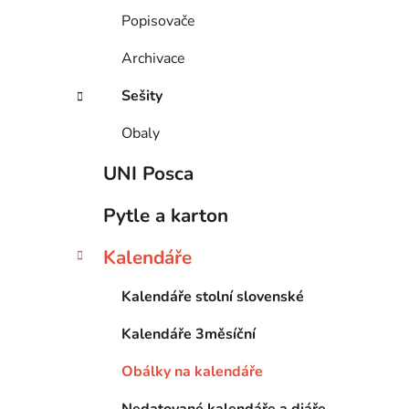
Popisovače
Archivace
Sešity
Obaly
UNI Posca
Pytle a karton
Kalendáře
Kalendáře stolní slovenské
Kalendáře 3měsíční
Obálky na kalendáře
Nedatované kalendáře a diáře