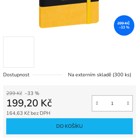
299 KČ
–33 %
Dostupnost
Na externím skladě
(300 ks)
299 Kč
–33 %
199,20 Kč
164,63 Kč bez DPH
Měrná cena:
DO KOŠÍKU