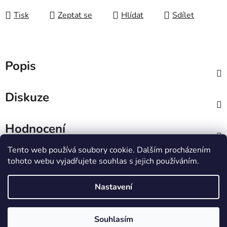
Tisk
Zeptat se
Hlídat
Sdílet
Popis
Diskuze
Hodnocení
Tento web používá soubory cookie. Dalším procházením
Z
tohoto webu vyjadřujete souhlas s jejich používáním.
á
IT e-shop
p
Nastavení
a
t
Vytvořil Shoptet
Souhlasím
í
Copyright 2026
PCL Štětí s.r.o.
. Všechna práva