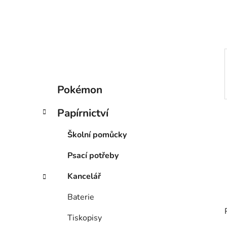
í
p
a
n
e
l
K
Přeskočit
Pokémon
a
kategorie
t
Papírnictví
e
g
Školní pomůcky
o
r
Psací potřeby
i
e
Kancelář
Baterie
Tiskopisy