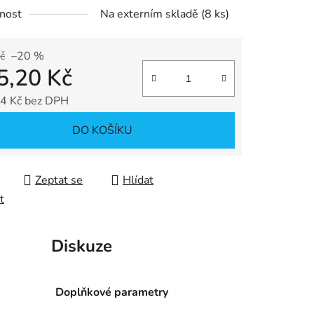
nost
Na externím skladě
(8 ks)
tu
č
–20 %
5,20 Kč
4 Kč bez DPH
ek.
 cena:
DO KOŠÍKU
Zeptat se
Hlídat
t
Diskuze
Doplňkové parametry