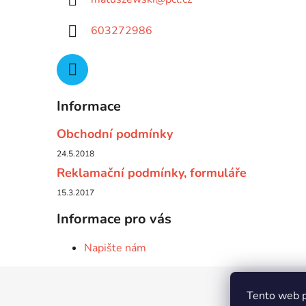
603272986
Informace
Obchodní podmínky
24.5.2018
Reklamační podmínky, formuláře
15.3.2017
Informace pro vás
Napište nám
Z
Tento web p