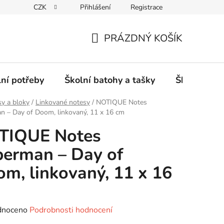
CZK
Přihlášení
Registrace
PRÁZDNÝ KOŠÍK
NÁKUPNÍ
KOŠÍK
lní potřeby
Školní batohy a tašky
Školní sety
y a bloky
/
Linkované notesy
/
NOTIQUE Notes
 – Day of Doom, linkovaný, 11 x 16 cm
TIQUE Notes
erman – Day of
m, linkovaný, 11 x 16
né
dnoceno
Podrobnosti hodnocení
ení