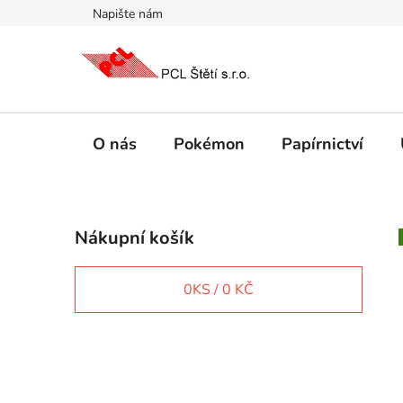
Přejít
Napište nám
na
obsah
O nás
Pokémon
Papírnictví
P
Nákupní košík
o
s
t
0
KS /
0 KČ
r
a
n
IT e-shop
n