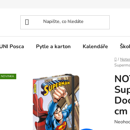
UNI Posca
Pytle a karton
Kalendáře
Ško
Domů
/
Notes
Superman
NO
NOVINKA
Sup
Doo
cm
Průměr
Neoho
hodnoc