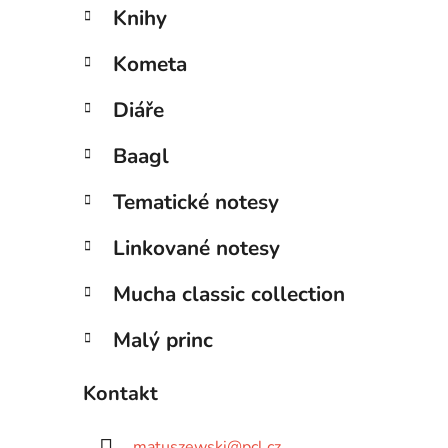
Knihy
Kometa
Diáře
Baagl
Tematické notesy
Linkované notesy
Mucha classic collection
Malý princ
Kontakt
matuszewski
@
pcl.cz