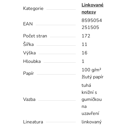
Linkované
Kategorie
notesy
8595054
EAN
251505
Počet stran
172
Šířka
11
Výška
16
Hloubka
1
100 g/m²
Papír
žlutý papír
tuhá
knižní s
Vazba
gumičkou
na
uzavření
Lineatura
linkovaný