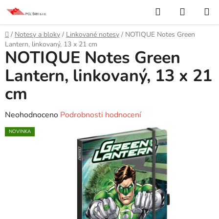
Přejít
Hledat
NÁKUP
na
KOŠÍK
obsah
Domů
/
Notesy a bloky
/
Linkované notesy
/
NOTIQUE Notes Green
Lantern, linkovaný, 13 x 21 cm
NOTIQUE Notes Green
Lantern, linkovaný, 13 x 21
cm
Průměrné
Neohodnoceno
Podrobnosti hodnocení
hodnocení
NOVINKA
produktu
je
0,0
z
5
hvězdiček.