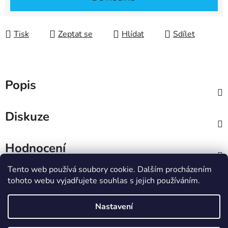
Tisk
Zeptat se
Hlídat
Sdílet
Popis
Diskuze
Hodnocení
Tento web používá soubory cookie. Dalším procházením
Z
tohoto webu vyjadřujete souhlas s jejich používáním.
á
IT e-shop
p
Nastavení
a