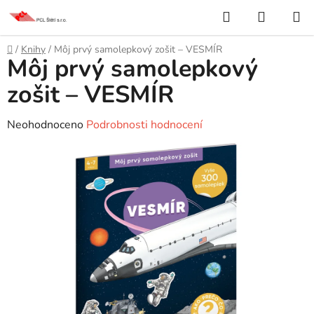
Přejít
Hledat
NÁKUP
na
KOŠÍK
obsah
Domů
/
Knihy
/
Môj prvý samolepkový zošit – VESMÍR
Môj prvý samolepkový
zošit – VESMÍR
Průměrné
Neohodnoceno
Podrobnosti hodnocení
hodnocení
produktu
je
0,0
z
5
hvězdiček.