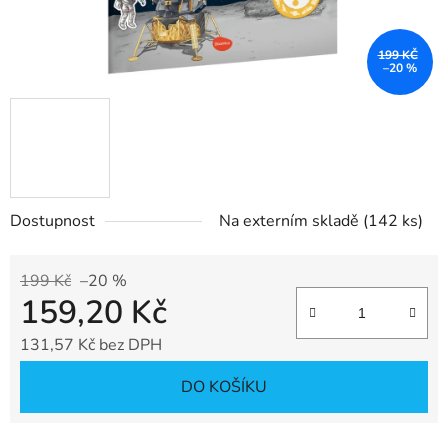
199 KČ
–20 %
Dostupnost
Na externím skladě
(142 ks)
199 Kč
–20 %
159,20 Kč
131,57 Kč bez DPH
Měrná cena:
DO KOŠÍKU