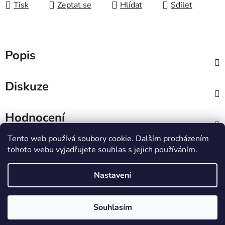
Tisk
Zeptat se
Hlídat
Sdílet
Popis
Diskuze
Hodnocení
Tento web používá soubory cookie. Dalším procházením
Z
tohoto webu vyjadřujete souhlas s jejich používáním.
á
IT e-shop
p
Nastavení
a
t
Vytvořil Shoptet
Souhlasím
í
Copyright 2026
PCL Štětí s.r.o.
. Všechna práva
vyhrazena.