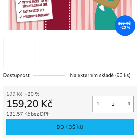
199 KČ
–20 %
Dostupnost
Na externím skladě
(93 ks)
199 Kč
–20 %
159,20 Kč
131,57 Kč bez DPH
Měrná cena:
DO KOŠÍKU