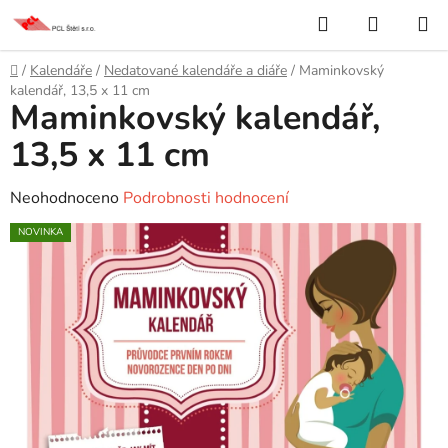
Přejít
Hledat
NÁKUP
na
KOŠÍK
obsah
Domů
/
Kalendáře
/
Nedatované kalendáře a diáře
/
Maminkovský
kalendář, 13,5 x 11 cm
Maminkovský kalendář,
13,5 x 11 cm
Průměrné
Neohodnoceno
Podrobnosti hodnocení
hodnocení
NOVINKA
produktu
je
0,0
z
5
hvězdiček.