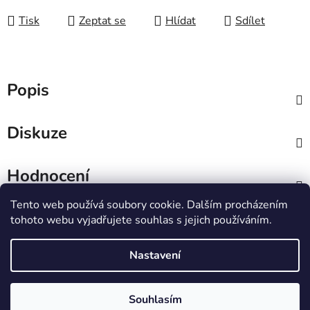
Tisk
Zeptat se
Hlídat
Sdílet
Popis
Diskuze
Hodnocení
Tento web používá soubory cookie. Dalším procházením
Z
tohoto webu vyjadřujete souhlas s jejich používáním.
á
IT e-shop
p
Nastavení
a
t
Vytvořil Shoptet
Souhlasím
í
Copyright 2026
PCL Štětí s.r.o.
. Všechna práva