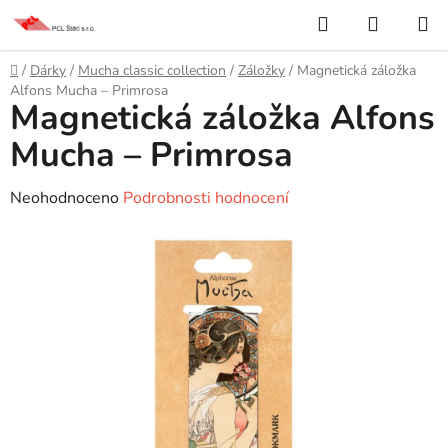
Přejít
Hledat
NÁKUP
na
KOŠÍK
obsah
Domů
/
Dárky
/
Mucha classic collection
/
Záložky
/
Magnetická záložka
Alfons Mucha – Primrosa
Magnetická záložka Alfons
Mucha – Primrosa
Průměrné
Neohodnoceno
Podrobnosti hodnocení
hodnocení
produktu
je
0,0
z
5
hvězdiček.