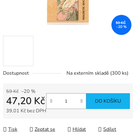
59 KČ
–20 %
Dostupnost
Na externím skladě
(300 ks)
59 Kč
–20 %
47,20 Kč
DO KOŠÍKU
39,01 Kč bez DPH
Měrná cena:
Tisk
Zeptat se
Hlídat
Sdílet