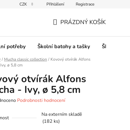
CZK
Přihlášení
Registrace
PRÁZDNÝ KOŠÍK
NÁKUPNÍ
KOŠÍK
lní potřeby
Školní batohy a tašky
Školní sety
y
/
Mucha classic collection
/
Kovový otvírák Alfons
Ivy, ø 5,8 cm
ový otvírák Alfons
ha - Ivy, ø 5,8 cm
né
dnoceno
Podrobnosti hodnocení
ení
Na externím skladě
tu
nost
(182 ks)