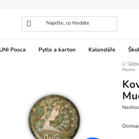
UNI Posca
Pytle a karton
Kalendáře
Ško
Domů
/
Dárk
Mucha - 
Kov
Muc
Průměr
Neoho
hodnoc
produk
Dostup
je