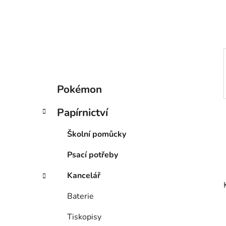
í
p
a
n
e
l
K
Přeskočit
Pokémon
a
kategorie
t
Papírnictví
e
g
Školní pomůcky
o
r
Psací potřeby
i
e
Kancelář
Baterie
Tiskopisy