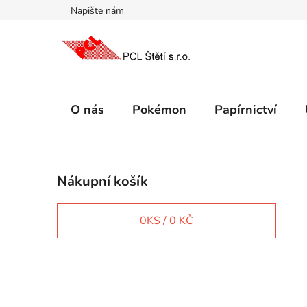
Přejít
Napište nám
na
obsah
O nás
Pokémon
Papírnictví
P
Nákupní košík
o
s
t
0
KS /
0 KČ
r
a
n
IT e-shop
n