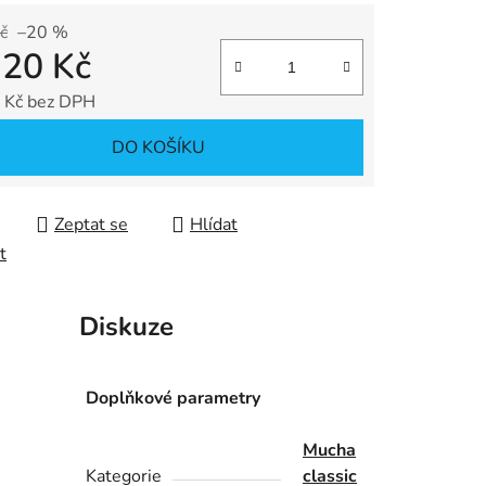
č
–20 %
,20 Kč
ek.
 Kč bez DPH
 cena:
DO KOŠÍKU
Zeptat se
Hlídat
t
Diskuze
Doplňkové parametry
Mucha
Kategorie
classic