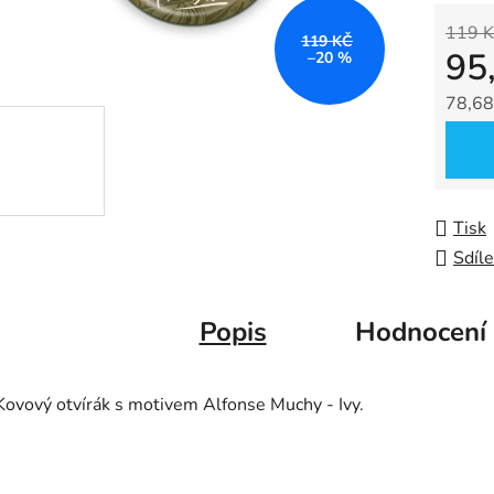
0,0
119 K
z
119 KČ
95
–20 %
5
hvězdič
78,68
Měrná
Tisk
Sdíle
Popis
Hodnocení
Kovový otvírák s motivem Alfonse Muchy - Ivy.