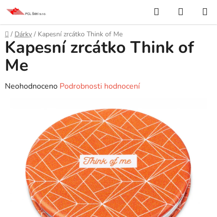
Přejít
Hledat
NÁKUP
na
KOŠÍK
obsah
Domů
/
Dárky
/
Kapesní zrcátko Think of Me
Kapesní zrcátko Think of
Me
Průměrné
Neohodnoceno
Podrobnosti hodnocení
hodnocení
produktu
je
0,0
z
5
hvězdiček.