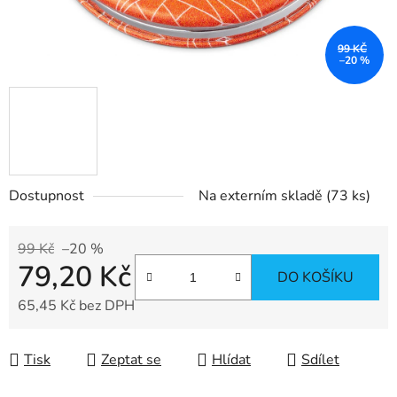
99 KČ
–20 %
Dostupnost
Na externím skladě
(73 ks)
99 Kč
–20 %
79,20 Kč
DO KOŠÍKU
65,45 Kč bez DPH
Měrná cena:
Tisk
Zeptat se
Hlídat
Sdílet