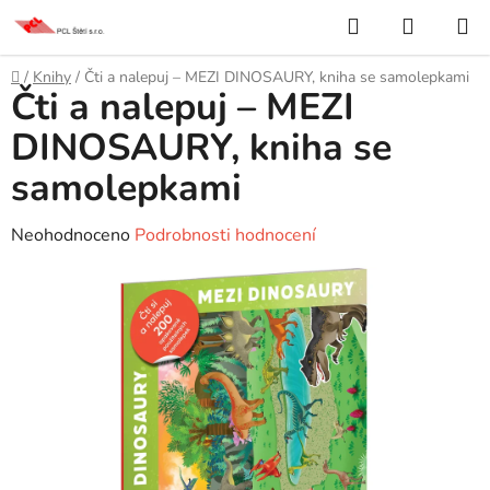
Přejít
Hledat
NÁKUP
na
KOŠÍK
obsah
Domů
/
Knihy
/
Čti a nalepuj – MEZI DINOSAURY, kniha se samolepkami
Čti a nalepuj – MEZI
DINOSAURY, kniha se
samolepkami
Průměrné
Neohodnoceno
Podrobnosti hodnocení
hodnocení
produktu
je
0,0
z
5
hvězdiček.