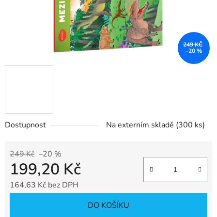
249 KČ
–20 %
Dostupnost
Na externím skladě
(300 ks)
249 Kč
–20 %
199,20 Kč
164,63 Kč bez DPH
Měrná cena:
DO KOŠÍKU