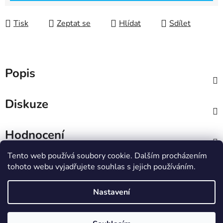
Tisk
Zeptat se
Hlídat
Sdílet
Popis
Diskuze
Hodnocení
Tento web používá soubory cookie. Dalším procházením
Z
tohoto webu vyjadřujete souhlas s jejich používáním.
á
IT e-shop
p
Nastavení
a
t
Vytvořil Shoptet