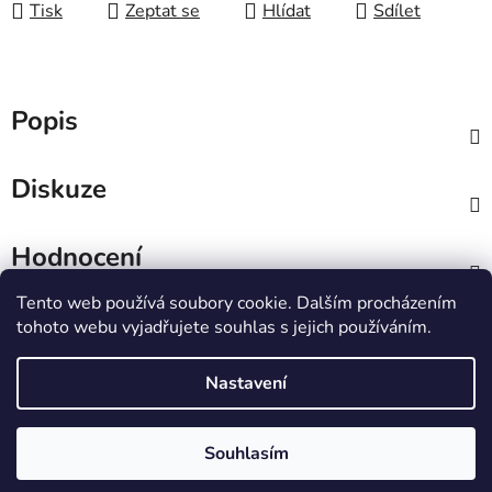
Tisk
Zeptat se
Hlídat
Sdílet
Popis
Diskuze
Hodnocení
Tento web používá soubory cookie. Dalším procházením
Z
tohoto webu vyjadřujete souhlas s jejich používáním.
á
IT e-shop
p
Nastavení
a
t
Vytvořil Shoptet
Souhlasím
í
Copyright 2026
PCL Štětí s.r.o.
. Všechna práva
vyhrazena.