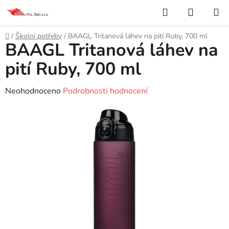
Přejít
Hledat
NÁKUP
na
KOŠÍK
obsah
Domů
/
Školní potřeby
/
BAAGL Tritanová láhev na pití Ruby, 700 ml
BAAGL Tritanová láhev na
pití Ruby, 700 ml
Průměrné
Neohodnoceno
Podrobnosti hodnocení
hodnocení
produktu
je
0,0
z
5
hvězdiček.