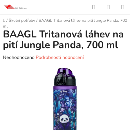
Přejít
Hledat
NÁKUP
na
KOŠÍK
obsah
Domů
/
Školní potřeby
/
BAAGL Tritanová láhev na pití Jungle Panda, 700
ml
BAAGL Tritanová láhev na
pití Jungle Panda, 700 ml
Průměrné
Neohodnoceno
Podrobnosti hodnocení
hodnocení
produktu
je
0,0
z
5
hvězdiček.