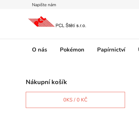
Přejít
Napište nám
na
obsah
O nás
Pokémon
Papírnictví
P
Nákupní košík
o
s
t
0
KS /
0 KČ
r
a
n
IT e-shop
n