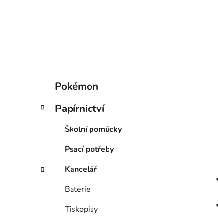
í
p
a
n
e
l
K
Přeskočit
Pokémon
a
kategorie
t
Papírnictví
e
g
Školní pomůcky
o
r
Psací potřeby
i
e
Kancelář
Baterie
Tiskopisy