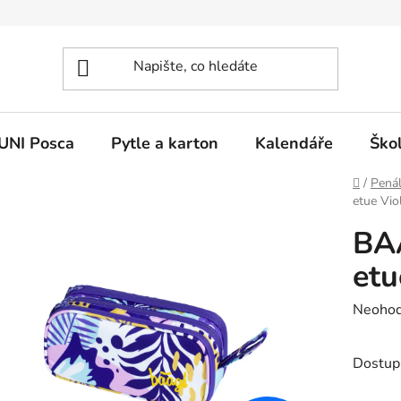
UNI Posca
Pytle a karton
Kalendáře
Ško
Domů
/
Pená
etue Vio
BA
etu
Průměr
Neoho
hodnoc
produk
Dostup
je