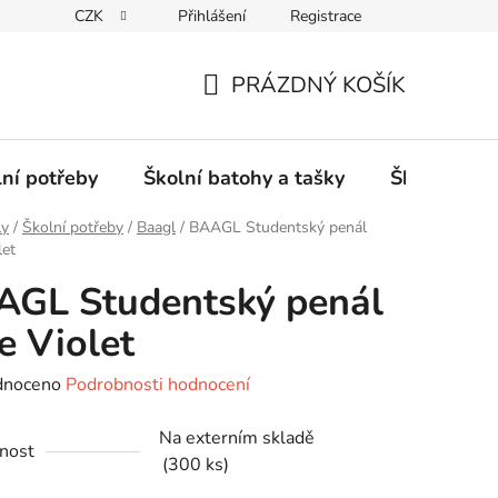
CZK
Přihlášení
Registrace
PRÁZDNÝ KOŠÍK
NÁKUPNÍ
KOŠÍK
lní potřeby
Školní batohy a tašky
Školní sety
ly
/
Školní potřeby
/
Baagl
/
BAAGL Studentský penál
let
AGL Studentský penál
e Violet
né
dnoceno
Podrobnosti hodnocení
ení
Na externím skladě
tu
nost
(300 ks)