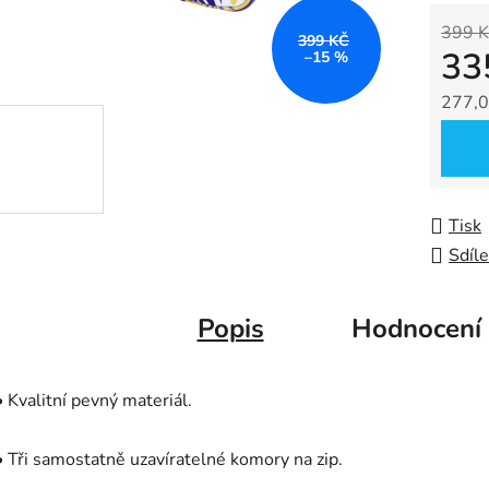
0,0
399 K
z
399 KČ
33
–15 %
5
hvězdič
277,0
Měrná
Tisk
Sdíle
Popis
Hodnocení
• Kvalitní pevný materiál.
• Tři samostatně uzavíratelné komory na zip.