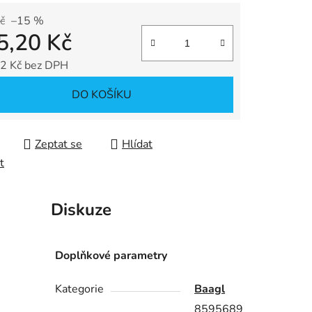
č
–15 %
5,20 Kč
ek.
2 Kč bez DPH
 cena:
DO KOŠÍKU
Zeptat se
Hlídat
t
Diskuze
Doplňkové parametry
Kategorie
Baagl
8595689