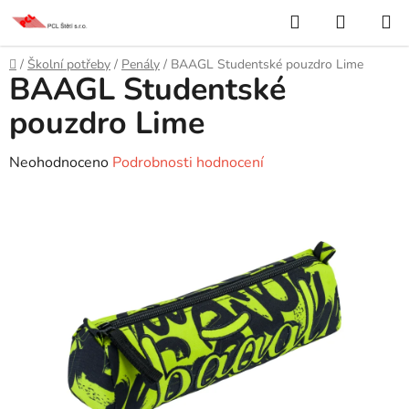
Přejít
Hledat
NÁKUP
na
KOŠÍK
obsah
Domů
/
Školní potřeby
/
Penály
/
BAAGL Studentské pouzdro Lime
BAAGL Studentské
pouzdro Lime
Průměrné
Neohodnoceno
Podrobnosti hodnocení
hodnocení
produktu
je
0,0
z
5
hvězdiček.