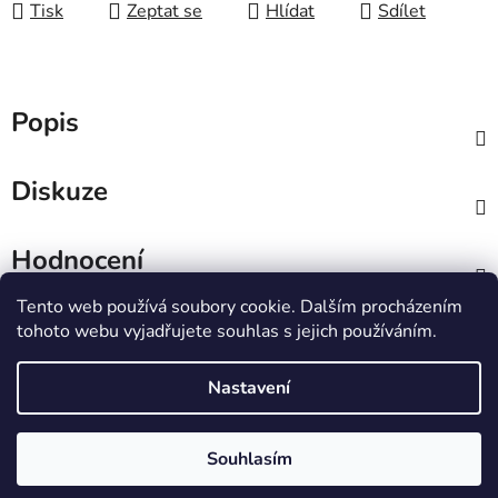
Tisk
Zeptat se
Hlídat
Sdílet
Popis
Diskuze
Hodnocení
Tento web používá soubory cookie. Dalším procházením
Z
tohoto webu vyjadřujete souhlas s jejich používáním.
á
IT e-shop
p
Nastavení
a
t
Vytvořil Shoptet
Souhlasím
í
Copyright 2026
PCL Štětí s.r.o.
. Všechna práva
vyhrazena.