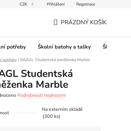
CZK
Přihlášení
Registrace
PRÁZDNÝ KOŠÍK
NÁKUPNÍ
KOŠÍK
lní potřeby
Školní batohy a tašky
Školní sety
í potřeby
/
BAAGL Studentská peněženka Marble
AGL Studentská
ěženka Marble
né
dnoceno
Podrobnosti hodnocení
ení
Na externím skladě
tu
nost
(300 ks)