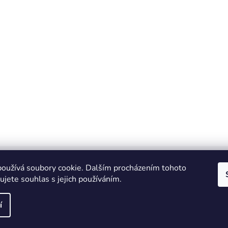
oužívá soubory cookie. Dalším procházením tohoto
jete souhlas s jejich používáním.
IT e-shop
í
vyhrazena.