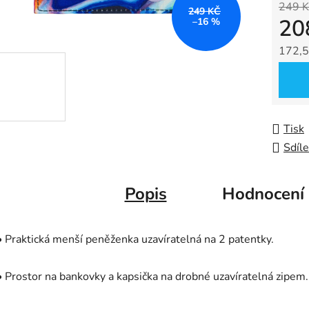
249 K
z
249 KČ
20
–16 %
5
hvězdič
172,5
Měrná
Tisk
Sdíle
Popis
Hodnocení
• Praktická menší peněženka uzavíratelná na 2 patentky.
• Prostor na bankovky a kapsička na drobné uzavíratelná zipem.