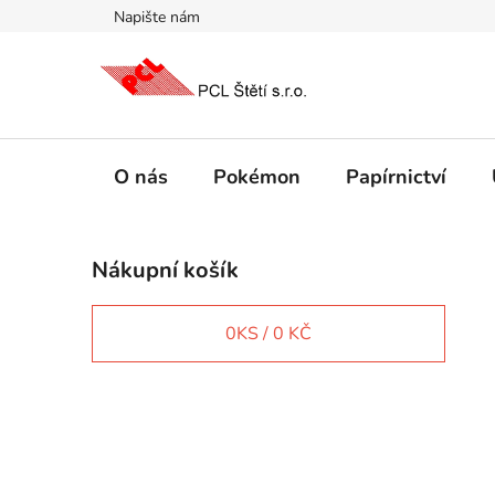
Přejít
Napište nám
na
obsah
O nás
Pokémon
Papírnictví
P
Nákupní košík
o
s
t
0
KS /
0 KČ
r
a
n
IT e-shop
n
í