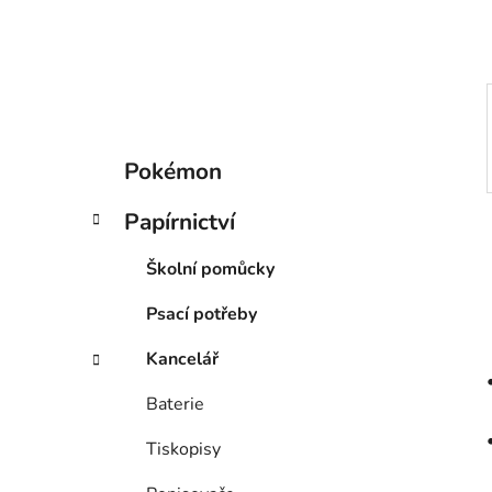
p
a
n
e
l
K
Přeskočit
Pokémon
a
kategorie
t
Papírnictví
e
g
Školní pomůcky
o
r
Psací potřeby
i
e
Kancelář
Baterie
Tiskopisy