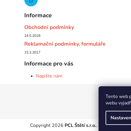
Informace
Obchodní podmínky
24.5.2018
Reklamační podmínky, formuláře
15.3.2017
Informace pro vás
Napište nám
Z
Tento web p
á
webu vyjadřu
p
a
Nastaven
t
Copyright 2026
PCL Štětí s.r.o.
. Všechna práva 