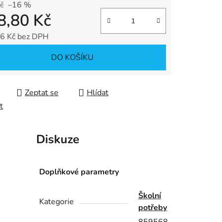
č
–16 %
8,80 Kč
ek.
6 Kč bez DPH
 cena:
DO KOŠÍKU
Zeptat se
Hlídat
t
Diskuze
Doplňkové parametry
Školní
Kategorie
potřeby