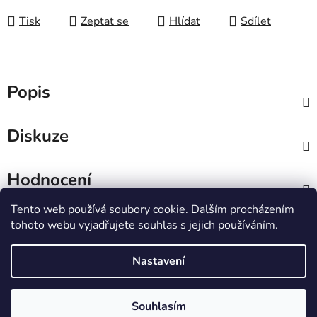
Tisk
Zeptat se
Hlídat
Sdílet
Popis
Diskuze
Hodnocení
Tento web používá soubory cookie. Dalším procházením
Z
tohoto webu vyjadřujete souhlas s jejich používáním.
á
IT e-shop
p
Nastavení
a
t
Vytvořil Shoptet
Souhlasím
í
Copyright 2026
PCL Štětí s.r.o.
. Všechna práva