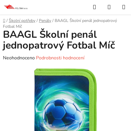
Přejít
Hledat
NÁKUP
na
KOŠÍK
obsah
Domů
/
Školní potřeby
/
Penály
/
BAAGL Školní penál jednopatrový
Fotbal Míč
BAAGL Školní penál
jednopatrový Fotbal Míč
Průměrné
Neohodnoceno
Podrobnosti hodnocení
hodnocení
produktu
je
0,0
z
5
hvězdiček.