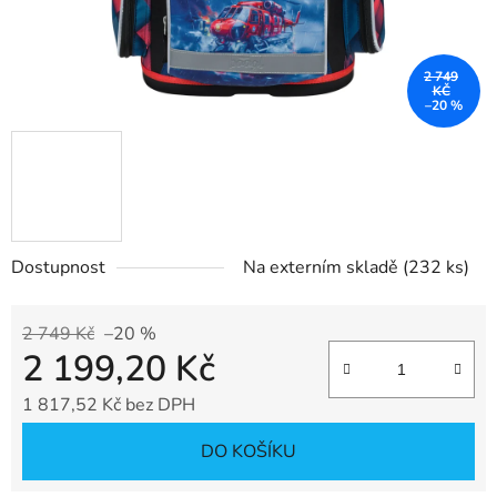
2 749
KČ
–20 %
Dostupnost
Na externím skladě
(232 ks)
2 749 Kč
–20 %
2 199,20 Kč
1 817,52 Kč bez DPH
Měrná cena:
DO KOŠÍKU