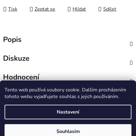
Tisk
Zeptat se
Hlídat
Sdílet
Popis
Diskuze
Hodnocení
Tento web používá soubory cookie. Dalším procházením
Z
tohoto webu vyjadřujete souhlas s jejich používáním.
á
IT e-shop
p
Nastavení
a
t
Vytvořil Shoptet
Souhlasím
í
Copyright 2026
PCL Štětí s.r.o.
. Všechna práva