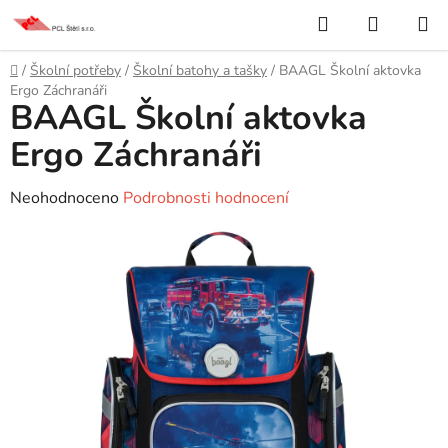
Přejít
Hledat
NÁKUP
na
KOŠÍK
obsah
Domů
/
Školní potřeby
/
Školní batohy a tašky
/
BAAGL Školní aktovka
Ergo Záchranáři
BAAGL Školní aktovka
Ergo Záchranáři
Průměrné
Neohodnoceno
Podrobnosti hodnocení
hodnocení
produktu
je
0,0
z
5
hvězdiček.