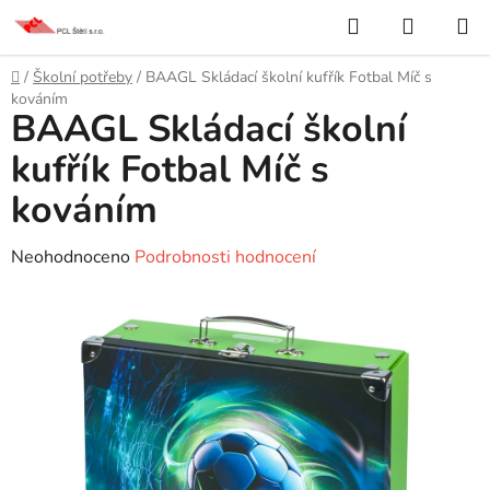
Přejít
Hledat
NÁKUP
na
KOŠÍK
obsah
Domů
/
Školní potřeby
/
BAAGL Skládací školní kufřík Fotbal Míč s
kováním
BAAGL Skládací školní
kufřík Fotbal Míč s
kováním
Průměrné
Neohodnoceno
Podrobnosti hodnocení
hodnocení
produktu
je
0,0
z
5
hvězdiček.