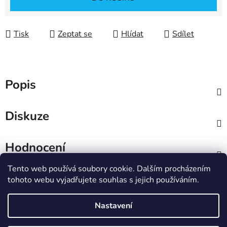
Tisk
Zeptat se
Hlídat
Sdílet
Popis
Diskuze
Hodnocení
Tento web používá soubory cookie. Dalším procházením
Z
tohoto webu vyjadřujete souhlas s jejich používáním.
á
IT e-shop
p
Nastavení
a