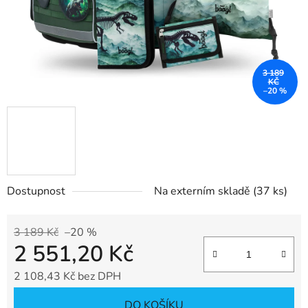
3 189
KČ
–20 %
Dostupnost
Na externím skladě
(37 ks)
3 189 Kč
–20 %
2 551,20 Kč
2 108,43 Kč bez DPH
Měrná cena:
DO KOŠÍKU