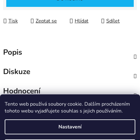
Tisk
Zeptat se
Hlídat
Sdílet
Popis
Diskuze
Hodnocení
Tento web používá soubory cookie. Dalším procházením
Z
tohoto webu vyjadřujete souhlas s jejich používáním.
á
IT e-shop
p
Nastavení
a