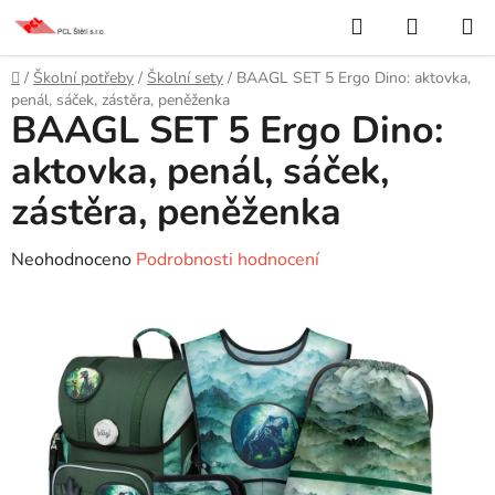
Přejít
Hledat
NÁKUP
na
KOŠÍK
obsah
Domů
/
Školní potřeby
/
Školní sety
/
BAAGL SET 5 Ergo Dino: aktovka,
penál, sáček, zástěra, peněženka
BAAGL SET 5 Ergo Dino:
aktovka, penál, sáček,
zástěra, peněženka
Průměrné
Neohodnoceno
Podrobnosti hodnocení
hodnocení
produktu
je
0,0
z
5
hvězdiček.