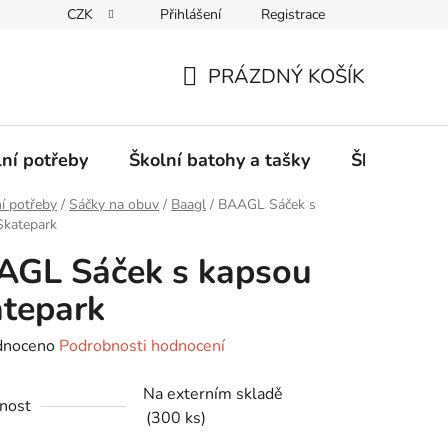
CZK
Přihlášení
Registrace
PRÁZDNÝ KOŠÍK
NÁKUPNÍ
KOŠÍK
lní potřeby
Školní batohy a tašky
Školní sety
í potřeby
/
Sáčky na obuv
/
Baagl
/
BAAGL Sáček s
Skatepark
AGL Sáček s kapsou
tepark
né
dnoceno
Podrobnosti hodnocení
ení
Na externím skladě
tu
nost
(300 ks)