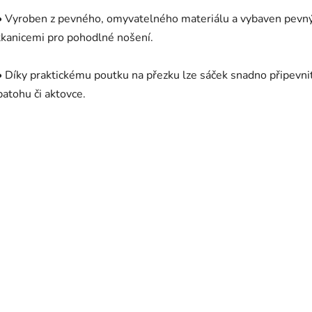
• Vyroben z pevného, omyvatelného materiálu a vybaven pevn
tkanicemi pro pohodlné nošení.
• Díky praktickému poutku na přezku lze sáček snadno připevni
batohu či aktovce.