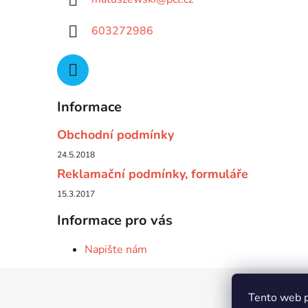
603272986
Informace
Obchodní podmínky
24.5.2018
Reklamační podmínky, formuláře
15.3.2017
Informace pro vás
Napište nám
Z
Tento web p