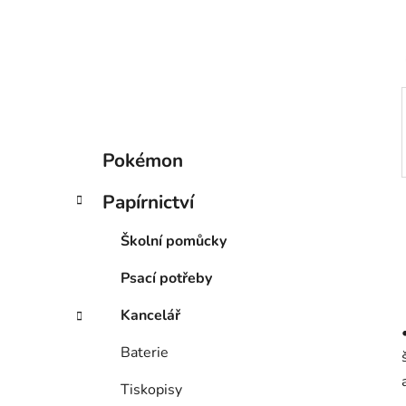
í
p
a
n
e
l
K
Přeskočit
Pokémon
a
kategorie
t
Papírnictví
e
g
Školní pomůcky
o
r
Psací potřeby
i
e
Kancelář
Baterie
Tiskopisy