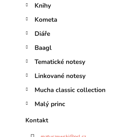
Knihy
Kometa
Diáře
Baagl
Tematické notesy
Linkované notesy
Mucha classic collection
Malý princ
Kontakt
matuszewski
@
pcl.cz