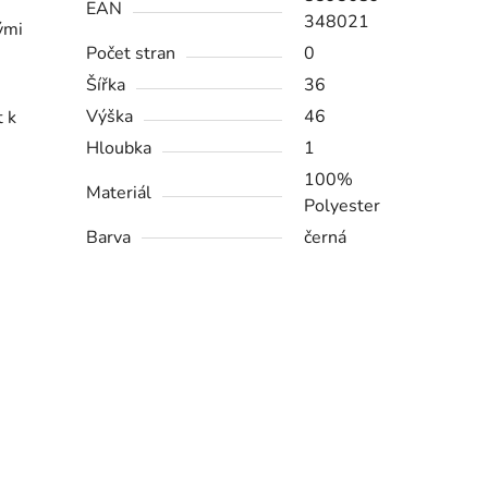
EAN
348021
ými
Počet stran
0
Šířka
36
Výška
46
t k
Hloubka
1
100%
Materiál
Polyester
Barva
černá