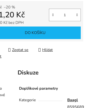
č
–20 %
1,20 Kč
ek.
0 Kč bez DPH
 cena:
DO KOŠÍKU
Zeptat se
Hlídat
t
Diskuze
do
Doplňkové parametry
sové
Kategorie
Baagl
8595689