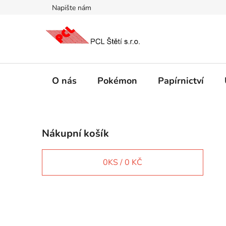
Přejít
Napište nám
na
obsah
O nás
Pokémon
Papírnictví
P
Nákupní košík
o
s
t
0
KS /
0 KČ
r
a
n
IT e-shop
n