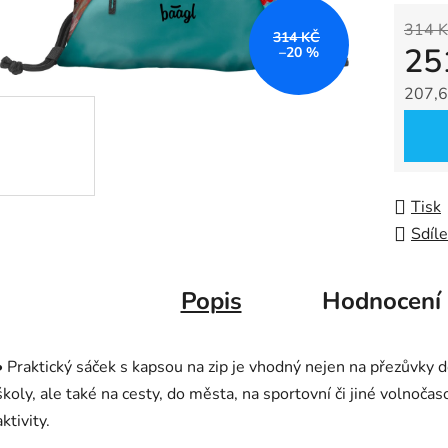
0,0
314 K
z
314 KČ
25
–20 %
5
hvězdič
207,6
Měrná
Tisk
Sdíle
Popis
Hodnocení
• Praktický sáček s kapsou na zip je vhodný nejen na přezůvky 
školy, ale také na cesty, do města, na sportovní či jiné volnoča
aktivity.