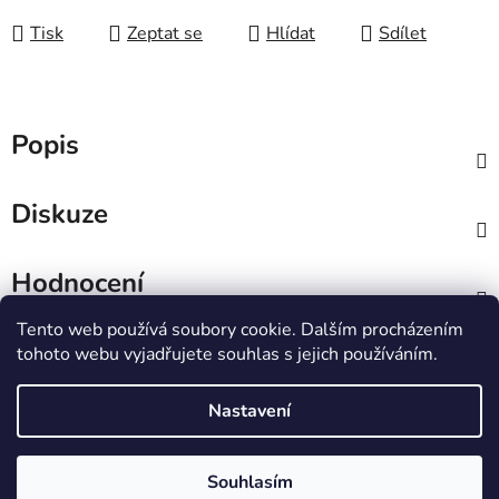
Tisk
Zeptat se
Hlídat
Sdílet
Popis
Diskuze
Hodnocení
Tento web používá soubory cookie. Dalším procházením
Z
tohoto webu vyjadřujete souhlas s jejich používáním.
á
IT e-shop
p
Nastavení
a
t
Vytvořil Shoptet
Souhlasím
í
Copyright 2026
PCL Štětí s.r.o.
. Všechna práva