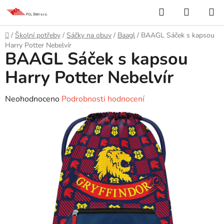
Přejít
Hledat
NÁKUP
na
KOŠÍK
obsah
Domů
/
Školní potřeby
/
Sáčky na obuv
/
Baagl
/
BAAGL Sáček s kapsou
Harry Potter Nebelvír
BAAGL Sáček s kapsou
Harry Potter Nebelvír
Průměrné
Neohodnoceno
Podrobnosti hodnocení
hodnocení
produktu
je
0,0
z
5
hvězdiček.