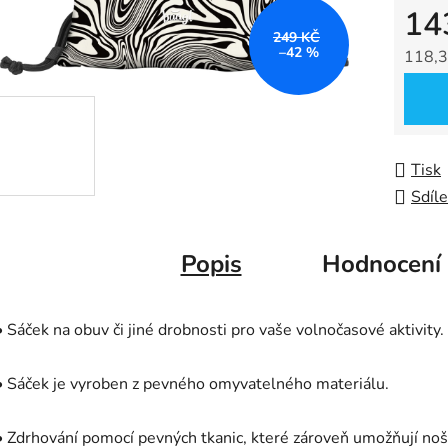
14
5
249 KČ
hvězdič
–42 %
118,3
Měrná
Tisk
Sdíle
Popis
Hodnocení
• Sáček na obuv či jiné drobnosti pro vaše volnočasové aktivity.
• Sáček je vyroben z pevného omyvatelného materiálu.
• Zdrhování pomocí pevných tkanic, které zároveň umožňují noš