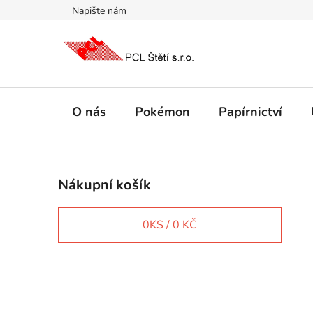
Přejít
Napište nám
na
obsah
O nás
Pokémon
Papírnictví
P
Nákupní košík
o
s
t
0
KS /
0 KČ
r
a
n
IT e-shop
n