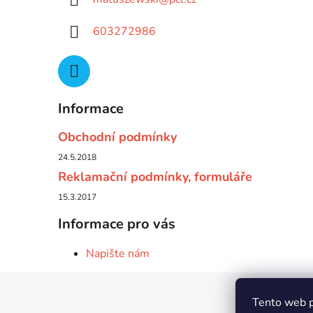
603272986
Informace
Obchodní podmínky
24.5.2018
Reklamační podmínky, formuláře
15.3.2017
Informace pro vás
Napište nám
Z
Tento web p