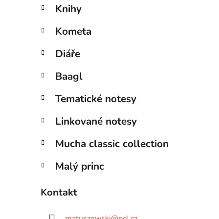
Knihy
Kometa
Diáře
Baagl
Tematické notesy
Linkované notesy
Mucha classic collection
Malý princ
Kontakt
matuszewski
@
pcl.cz