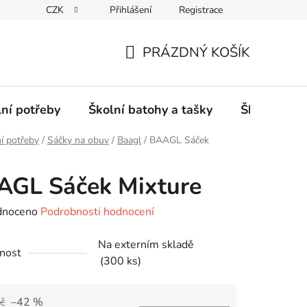
CZK
Přihlášení
Registrace
PRÁZDNÝ KOŠÍK
NÁKUPNÍ
KOŠÍK
lní potřeby
Školní batohy a tašky
Školní sety
í potřeby
/
Sáčky na obuv
/
Baagl
/
BAAGL Sáček
AGL Sáček Mixture
né
dnoceno
Podrobnosti hodnocení
ení
Na externím skladě
tu
nost
(300 ks)
č
–42 %