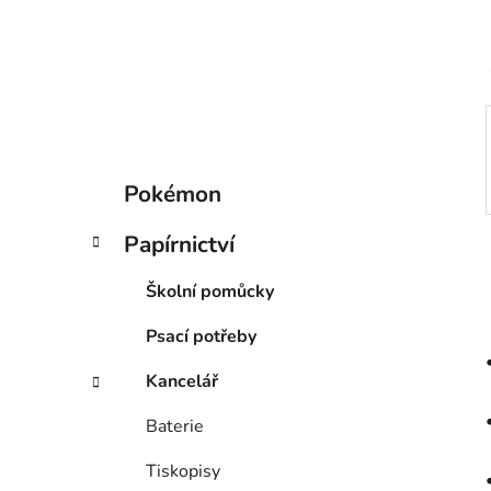
í
p
a
n
e
l
K
Přeskočit
Pokémon
a
kategorie
t
Papírnictví
e
g
Školní pomůcky
o
r
Psací potřeby
i
e
Kancelář
Baterie
Tiskopisy