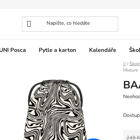
UNI Posca
Pytle a karton
Kalendáře
Ško
Domů
/
Školn
Mixture
BA
Průměr
Neoho
hodnoc
produk
Dostup
je
0,0
249 K
z