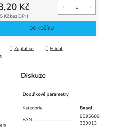
3,20 Kč
ek.
5 Kč bez DPH
 cena:
DO KOŠÍKU
Zeptat se
Hlídat
t
Diskuze
Doplňkové parametry
Kategorie
Baagl
8595689
EAN
329013
ení