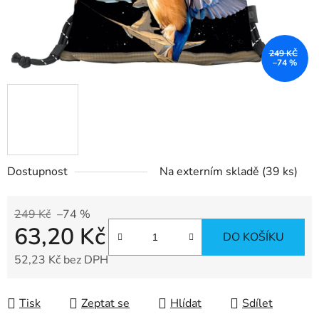
249 KČ
–74 %
Dostupnost
Na externím skladě
(39 ks)
249 Kč
–74 %
63,20 Kč
DO KOŠÍKU
52,23 Kč bez DPH
Měrná cena:
Tisk
Zeptat se
Hlídat
Sdílet