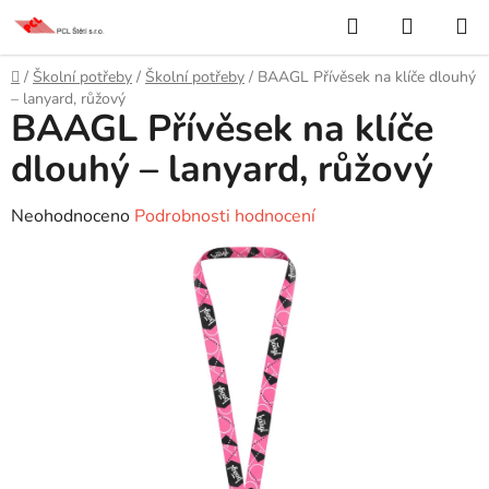
Přejít
Hledat
NÁKUP
na
KOŠÍK
obsah
Domů
/
Školní potřeby
/
Školní potřeby
/
BAAGL Přívěsek na klíče dlouhý
– lanyard, růžový
BAAGL Přívěsek na klíče
dlouhý – lanyard, růžový
Průměrné
Neohodnoceno
Podrobnosti hodnocení
hodnocení
produktu
je
0,0
z
5
hvězdiček.