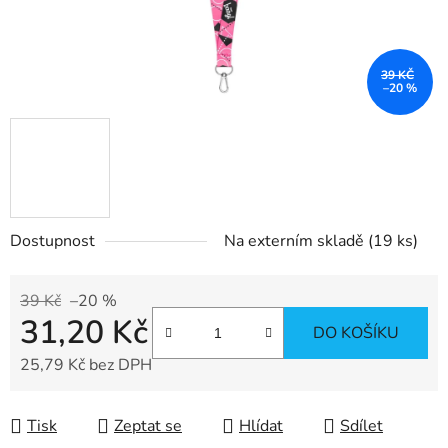
39 KČ
–20 %
Dostupnost
Na externím skladě
(19 ks)
39 Kč
–20 %
31,20 Kč
DO KOŠÍKU
25,79 Kč bez DPH
Měrná cena:
Tisk
Zeptat se
Hlídat
Sdílet