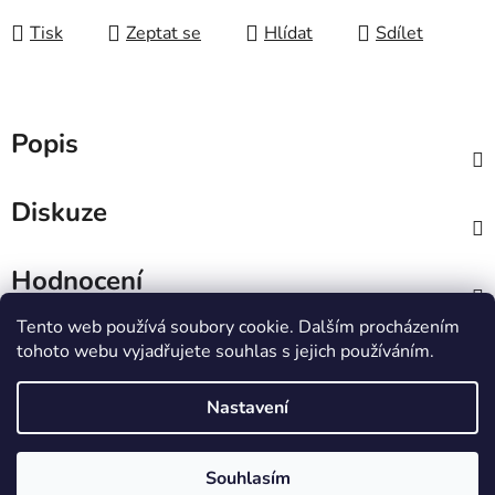
Tisk
Zeptat se
Hlídat
Sdílet
Popis
Diskuze
Hodnocení
Tento web používá soubory cookie. Dalším procházením
Z
tohoto webu vyjadřujete souhlas s jejich používáním.
á
IT e-shop
p
Nastavení
a
t
Vytvořil Shoptet
Souhlasím
í
Copyright 2026
PCL Štětí s.r.o.
. Všechna práva