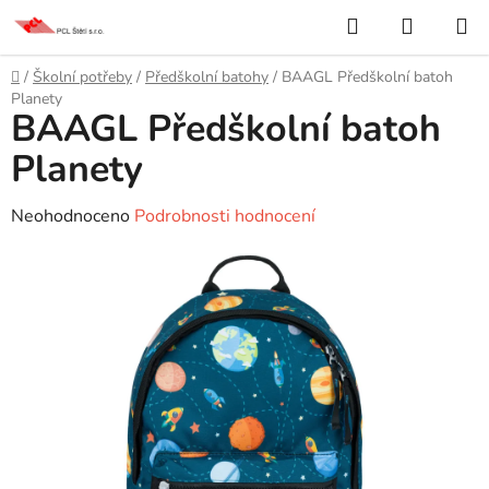
Přejít
Hledat
NÁKUP
na
KOŠÍK
obsah
Domů
/
Školní potřeby
/
Předškolní batohy
/
BAAGL Předškolní batoh
Planety
BAAGL Předškolní batoh
Planety
Průměrné
Neohodnoceno
Podrobnosti hodnocení
hodnocení
produktu
je
0,0
z
5
hvězdiček.