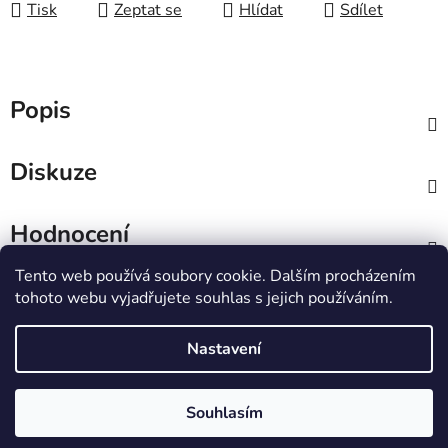
Tisk
Zeptat se
Hlídat
Sdílet
Popis
Diskuze
Hodnocení
Tento web používá soubory cookie. Dalším procházením
Z
tohoto webu vyjadřujete souhlas s jejich používáním.
á
IT e-shop
p
Nastavení
a
t
Vytvořil Shoptet
Souhlasím
í
Copyright 2026
PCL Štětí s.r.o.
. Všechna práva
vyhrazena.