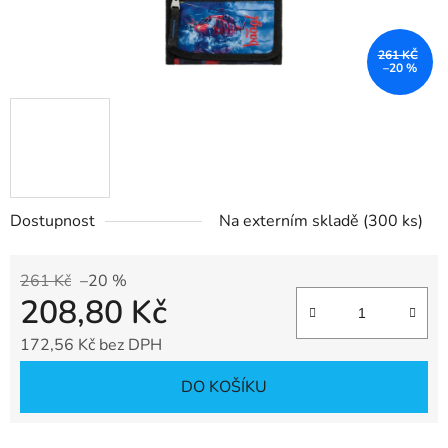
261 KČ
–20 %
Dostupnost
Na externím skladě
(300 ks)
261 Kč
–20 %
208,80 Kč
172,56 Kč bez DPH
Měrná cena:
DO KOŠÍKU