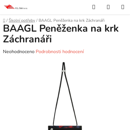
Přejít
Hledat
NÁKUP
na
KOŠÍK
obsah
Domů
/
Školní potřeby
/
BAAGL Peněženka na krk Záchranáři
BAAGL Peněženka na krk
Záchranáři
Průměrné
Neohodnoceno
Podrobnosti hodnocení
hodnocení
produktu
je
0,0
z
5
hvězdiček.