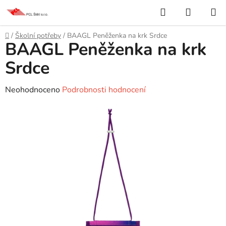
Přejít
Hledat
NÁKUP
na
KOŠÍK
obsah
Domů
/
Školní potřeby
/
BAAGL Peněženka na krk Srdce
BAAGL Peněženka na krk
Srdce
Průměrné
Neohodnoceno
Podrobnosti hodnocení
hodnocení
produktu
je
0,0
z
5
hvězdiček.