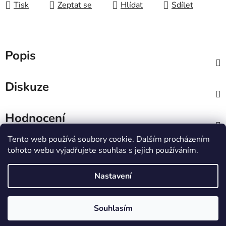
Tisk
Zeptat se
Hlídat
Sdílet
Popis
Diskuze
Hodnocení
Tento web používá soubory cookie. Dalším procházením
Z
tohoto webu vyjadřujete souhlas s jejich používáním.
á
IT e-shop
p
Nastavení
a
t
Vytvořil Shoptet
Souhlasím
í
Copyright 2026
PCL Štětí s.r.o.
. Všechna práva
vyhrazena.