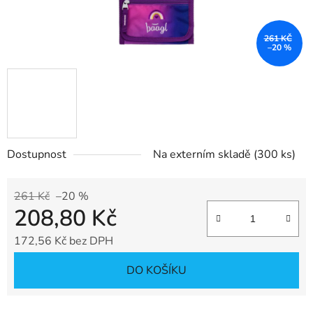
261 KČ
–20 %
Dostupnost
Na externím skladě
(300 ks)
261 Kč
–20 %
208,80 Kč
172,56 Kč bez DPH
Měrná cena:
DO KOŠÍKU