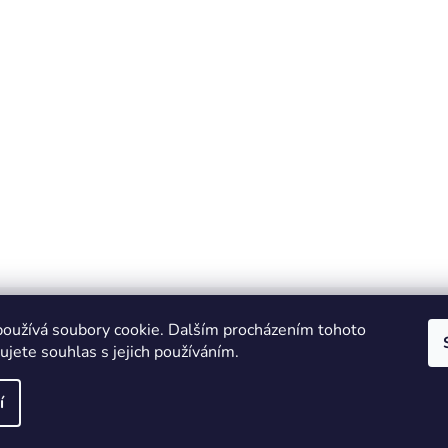
oužívá soubory cookie. Dalším procházením tohoto
jete souhlas s jejich používáním.
IT e-shop
í
vyhrazena.