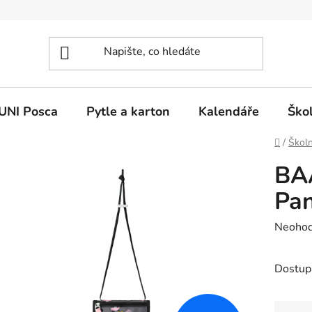
UNI Posca
Pytle a karton
Kalendáře
Ško
Domů
/
Školn
BA
Pa
Průměr
Neoho
hodnoc
produk
Dostup
je
0,0