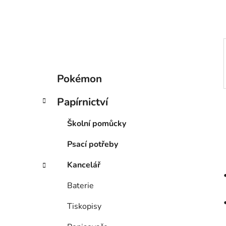
p
a
n
e
l
K
Přeskočit
Pokémon
a
kategorie
t
Papírnictví
e
g
Školní pomůcky
o
r
Psací potřeby
i
e
Kancelář
Baterie
Tiskopisy