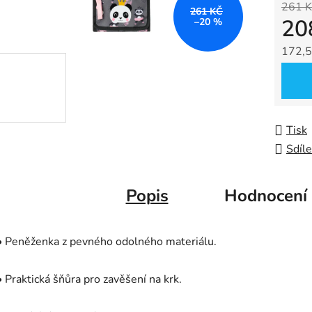
261 K
z
261 KČ
20
–20 %
5
hvězdič
172,5
Měrná
Tisk
Sdíle
Popis
Hodnocení
• Peněženka z pevného odolného materiálu.
• Praktická šňůra pro zavěšení na krk.