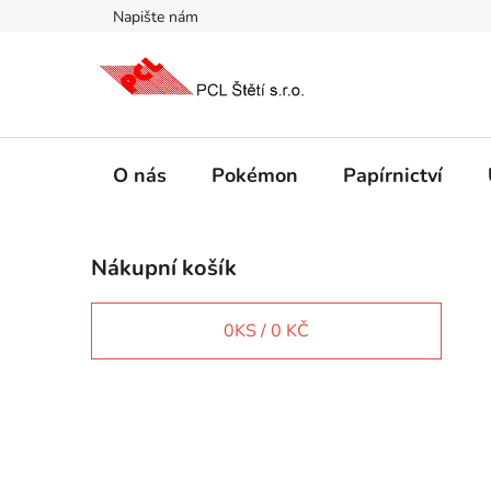
Přejít
Napište nám
na
obsah
O nás
Pokémon
Papírnictví
P
Nákupní košík
o
s
t
0
KS /
0 KČ
r
a
n
IT e-shop
n
í