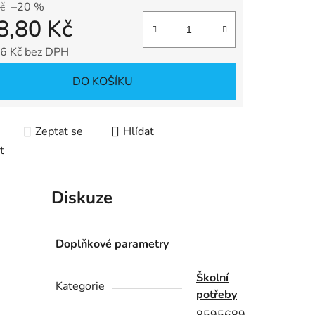
č
–20 %
8,80 Kč
ek.
6 Kč bez DPH
 cena:
DO KOŠÍKU
Zeptat se
Hlídat
t
Diskuze
Doplňkové parametry
Školní
Kategorie
potřeby