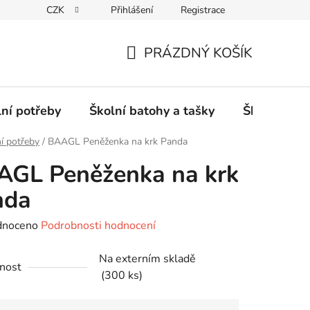
CZK
Přihlášení
Registrace
PRÁZDNÝ KOŠÍK
NÁKUPNÍ
KOŠÍK
lní potřeby
Školní batohy a tašky
Školní sety
í potřeby
/
BAAGL Peněženka na krk Panda
AGL Peněženka na krk
nda
né
dnoceno
Podrobnosti hodnocení
ení
Na externím skladě
tu
nost
(300 ks)