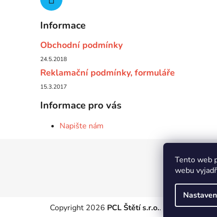
Informace
Obchodní podmínky
24.5.2018
Reklamační podmínky, formuláře
15.3.2017
Informace pro vás
Napište nám
Z
Tento web p
á
webu vyjadřu
p
a
Nastaven
t
Copyright 2026
PCL Štětí s.r.o.
. Všechna práva 